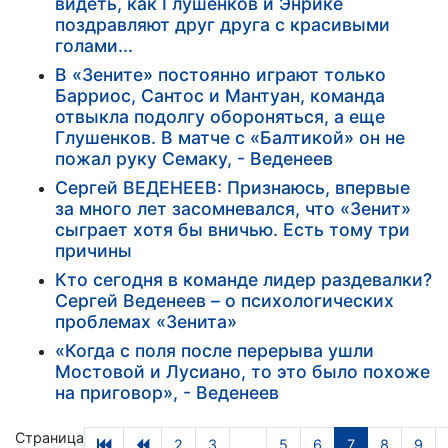
видеть, как Глушенков и Энрике
поздравляют друг друга с красивыми
голами...
В «Зените» постоянно играют только
Барриос, Сантос и Мантуан, команда
отвыкла подолгу обороняться, а еще
Глушенков. В матче с «Балтикой» он не
пожал руку Семаку, - Веденеев
Сергей ВЕДЕНЕЕВ: Признаюсь, впервые
за много лет засомневался, что «Зенит»
сыграет хотя бы вничью. Есть тому три
причины
Кто сегодня в команде лидер раздевалки?
Сергей Веденеев – о психологических
проблемах «Зенита»
«Когда с поля после перерыва ушли
Мостовой и Лусиано, то это было похоже
на приговор», - Веденеев
Страница
2
3
...
5
6
7
8
9