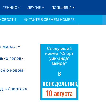
ТЕННИС
ДРУГИЕ
ПОДШИВКА
 НОВОСТИ
ЧИТАЙТЕ В СВЕЖЕМ НОМЕРЕ
 мира», -
Следующий
номер "Спорт
лько голов-
уик-энда"
выйдет
всё о новом
в
понедельник,
д. «Спартак»
10 августа