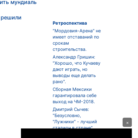
ить мундиаль
т решили
Ретроспектива
"Мордовия-Арена" не
имеет отставаний по
срокам
строительства.
Александр Гришин:
"Хорошо, что Кучаеву
дают играть, но
выводы еще делать
рано".
Сборная Мексики
гарантировала себе
выход на ЧМ-2018.
Дмитрий Сычев:
"Безусловно,
"Лужники" - лучший
×
стадион в стране".
ФНЛ. "Спартак-2" в