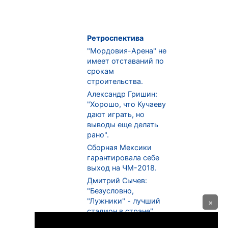
Ретроспектива
"Мордовия-Арена" не
имеет отставаний по
срокам
строительства.
Александр Гришин:
"Хорошо, что Кучаеву
дают играть, но
выводы еще делать
рано".
Сборная Мексики
гарантировала себе
выход на ЧМ-2018.
Дмитрий Сычев:
"Безусловно,
"Лужники" - лучший
×
стадион в стране".
ФНЛ. "Спартак-2" в