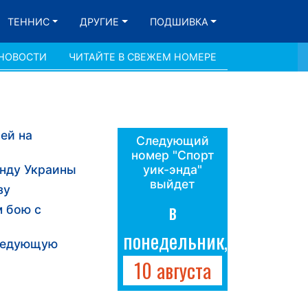
ТЕННИС
ДРУГИЕ
ПОДШИВКА
 НОВОСТИ
ЧИТАЙТЕ В СВЕЖЕМ НОМЕРЕ
ей на
Следующий
номер "Спорт
анду Украины
уик-энда"
выйдет
зу
в
м бою с
понедельник,
Следующую
10 августа