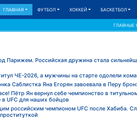
ГЛАВНАЯ
ФУТБОЛ
ХОККЕЙ
БАСКЕТБОЛ
ГЛАВНЫЕ
од Парижем. Российская дружина стала сильнейш
титул ЧЕ-2026, а мужчины на старте одолели ком
нка Саблистка Яна Егорян завоевала в Перу брон
се! Пётр Ян вернул себе чемпионство в титульно
 в UFC для наших бойцов
щим российским чемпионом UFC после Хабиба. 
 проституткой