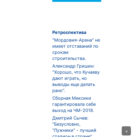
Ретроспектива
"Мордовия-Арена" не
имеет отставаний по
срокам
строительства.
Александр Гришин:
"Хорошо, что Кучаеву
дают играть, но
выводы еще делать
рано".
Сборная Мексики
гарантировала себе
выход на ЧМ-2018.
Дмитрий Сычев:
"Безусловно,
"Лужники" - лучший
×
стадион в стране".