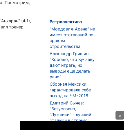
го. Посмотрим,
Анкаран" (4:1),
Ретроспектива
вил тренер.
"Мордовия-Арена" не
имеет отставаний по
срокам
строительства.
Александр Гришин:
"Хорошо, что Кучаеву
дают играть, но
выводы еще делать
рано".
Сборная Мексики
гарантировала себе
выход на ЧМ-2018.
Дмитрий Сычев:
"Безусловно,
"Лужники" - лучший
×
стадион в стране".
ФНЛ. "Спартак-2" в