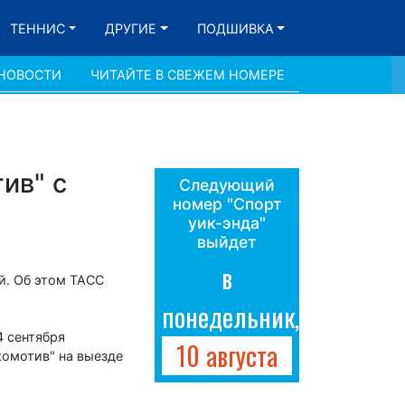
ТЕННИС
ДРУГИЕ
ПОДШИВКА
 НОВОСТИ
ЧИТАЙТЕ В СВЕЖЕМ НОМЕРЕ
ив" с
Следующий
номер "Спорт
уик-энда"
выйдет
в
й. Об этом ТАСС
понедельник,
4 сентября
10 августа
комотив" на выезде