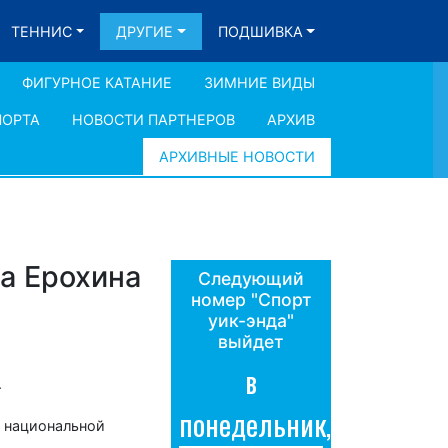
ТЕННИС
ДРУГИЕ
ПОДШИВКА
ФИГУРНОЕ КАТАНИЕ
ЗИМНИЕ ВИДЫ
ПОРТА
НОВОСТИ ПАРТНЕРОВ
АРХИВ
АРХИВНЫЕ НОВОСТИ
а Ерохина
Следующий
номер "Спорт
уик-энда"
выйдет
в
.
понедельник,
е национальной