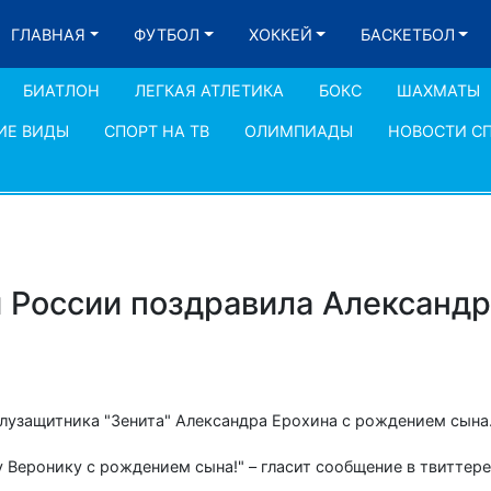
ГЛАВНАЯ
ФУТБОЛ
ХОККЕЙ
БАСКЕТБОЛ
БИАТЛОН
ЛЕГКАЯ АТЛЕТИКА
БОКС
ШАХМАТЫ
ИЕ ВИДЫ
СПОРТ НА ТВ
ОЛИМПИАДЫ
НОВОСТИ С
 России поздравила Александр
лузащитника "Зенита" Александра Ерохина с рождением сына
 Веронику с рождением сына!" – гласит сообщение в твиттер