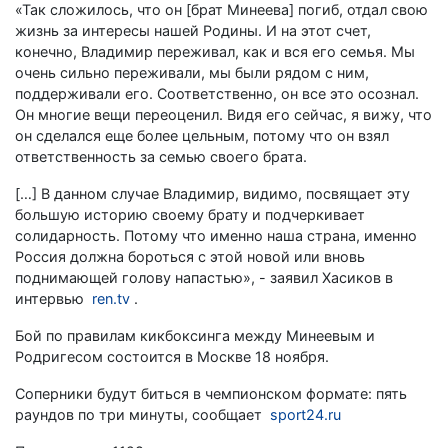
«Так сложилось, что он [брат Минеева] погиб, отдал свою
жизнь за интересы нашей Родины. И на этот счет,
конечно, Владимир переживал, как и вся его семья. Мы
очень сильно переживали, мы были рядом с ним,
поддерживали его. Соответственно, он все это осознал.
Он многие вещи переоценил. Видя его сейчас, я вижу, что
он сделался еще более цельным, потому что он взял
ответственность за семью своего брата.
[…] В данном случае Владимир, видимо, посвящает эту
большую историю своему брату и подчеркивает
солидарность. Потому что именно наша страна, именно
Россия должна бороться с этой новой или вновь
поднимающей голову напастью», - заявил Хасиков в
интервью
ren.tv
.
Бой по правилам кикбоксинга между Минеевым и
Родригесом состоится в Москве 18 ноября.
Соперники будут биться в чемпионском формате: пять
раундов по три минуты, сообщает
sport24.ru