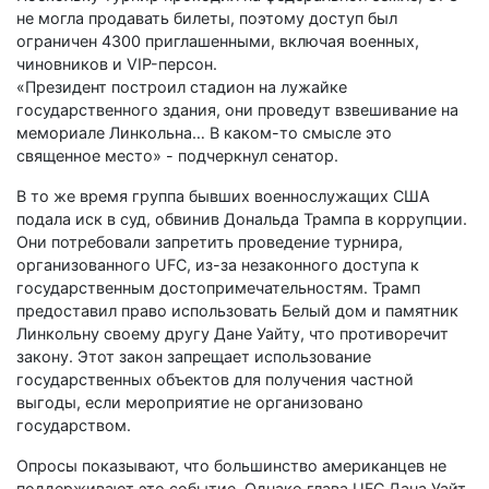
не могла продавать билеты, поэтому доступ был
ограничен 4300 приглашенными, включая военных,
чиновников и VIP-персон.
«Президент построил стадион на лужайке
государственного здания, они проведут взвешивание на
мемориале Линкольна… В каком-то смысле это
священное место» - подчеркнул сенатор.
В то же время группа бывших военнослужащих США
подала иск в суд, обвинив Дональда Трампа в коррупции.
Они потребовали запретить проведение турнира,
организованного UFC, из-за незаконного доступа к
государственным достопримечательностям. Трамп
предоставил право использовать Белый дом и памятник
Линкольну своему другу Дане Уайту, что противоречит
закону. Этот закон запрещает использование
государственных объектов для получения частной
выгоды, если мероприятие не организовано
государством.
Опросы показывают, что большинство американцев не
поддерживают это событие. Однако глава UFC Дана Уайт