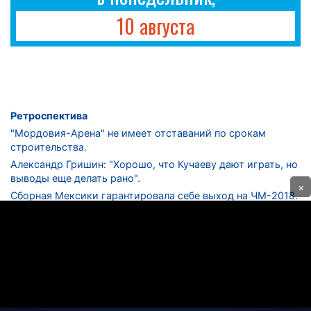
10 августа
Ретроспектива
"Мордовия-Арена" не имеет отставаний по срокам
строительства.
Александр Гришин: "Хорошо, что Кучаеву дают играть, но
выводы еще делать рано".
×
Сборная Мексики гарантировала себе выход на ЧМ-2018.
Дмитрий Сычев: "Безусловно, "Лужники" - лучший
стадион в стране".
ФНЛ. "Спартак-2" в меньшинстве проиграл "Лучу-
Энергии".
ЦСКА одержал 250-ю "сухую" победу в чемпионатах
России.