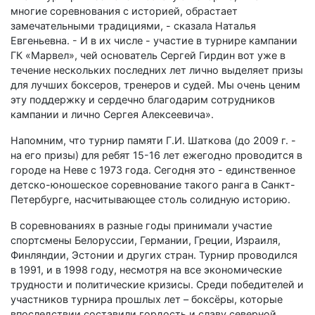
многие соревнования с историей, обрастает
замечательными традициями, - сказала Наталья
Евгеньевна. - И в их числе - участие в турнире кампании
ГК «Марвел», чей основатель Сергей Гирдин вот уже в
течение нескольких последних лет лично выделяет призы
для лучших боксеров, тренеров и судей. Мы очень ценим
эту поддержку и сердечно благодарим сотрудников
кампании и лично Сергея Алексеевича».
Напомним, что турнир памяти Г.И. Шаткова (до 2009 г. -
на его призы) для ребят 15-16 лет ежегодно проводится в
городе на Неве с 1973 года. Сегодня это - единственное
детско-юношеское соревнование такого ранга в Санкт-
Петербурге, насчитывающее столь солидную историю.
В соревнованиях в разные годы принимали участие
спортсмены Белоруссии, Германии, Греции, Израиля,
Финляндии, Эстонии и других стран. Турнир проводился
в 1991, и в 1998 году, несмотря на все экономические
трудности и политические кризисы. Среди победителей и
участников турнира прошлых лет – боксёры, которые
впоследствии составили гордость и славу северной