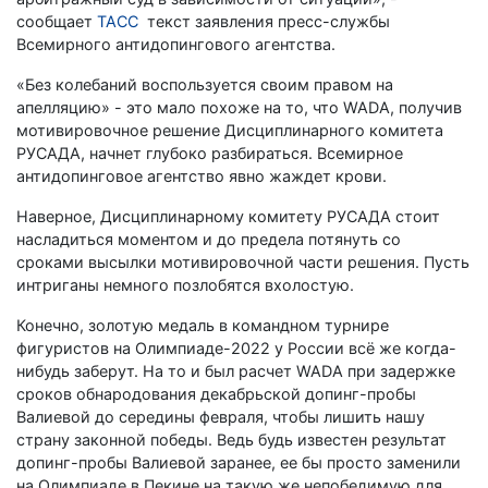
сообщает
ТАСС
текст заявления пресс-службы
Всемирного антидопингового агентства.
«Без колебаний воспользуется своим правом на
апелляцию» - это мало похоже на то, что WADA, получив
мотивировочное решение Дисциплинарного комитета
РУСАДА, начнет глубоко разбираться. Всемирное
антидопинговое агентство явно жаждет крови.
Наверное, Дисциплинарному комитету РУСАДА стоит
насладиться моментом и до предела потянуть со
сроками высылки мотивировочной части решения. Пусть
интриганы немного позлобятся вхолостую.
Конечно, золотую медаль в командном турнире
фигуристов на Олимпиаде-2022 у России всё же когда-
нибудь заберут. На то и был расчет WADA при задержке
сроков обнародования декабрьской допинг-пробы
Валиевой до середины февраля, чтобы лишить нашу
страну законной победы. Ведь будь известен результат
допинг-пробы Валиевой заранее, ее бы просто заменили
на Олимпиаде в Пекине на такую же непобедимую для