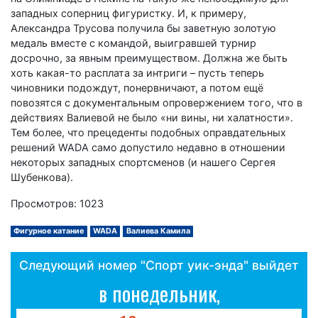
западных соперниц фигуристку. И, к примеру,
Александра Трусова получила бы заветную золотую
медаль вместе с командой, выигравшей турнир
досрочно, за явным преимуществом. Должна же быть
хоть какая-то расплата за интриги – пусть теперь
чиновники подождут, понервничают, а потом ещё
повозятся с документальным опровержением того, что в
действиях Валиевой не было «ни вины, ни халатности».
Тем более, что прецеденты подобных оправдательных
решений WADA само допустило недавно в отношении
некоторых западных спортсменов (и нашего Сергея
Шубенкова).
Просмотров: 1023
Фигурное катание
WADA
Валиева Камила
Следующий номер "Спорт уик-энда" выйдет
в понедельник,