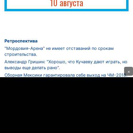
10 августа
Ретроспектива
"Мордовия-Арена" не имеет отставаний по срокам
строительства.
Александр Гришин: "Хорошо, что Кучаеву дают играть, но
выводы еще делать рано".
×
Сборная Мексики гарантировала себе выход на ЧМ-2018.
Дмитрий Сычев: "Безусловно, "Лужники" - лучший
стадион в стране".
ФНЛ. "Спартак-2" в меньшинстве проиграл "Лучу-
Энергии".
ЦСКА одержал 250-ю "сухую" победу в чемпионатах
России.