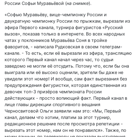
России Софьи Муравьёвой (
на снимке
).
«Софью Муравьёву, вице-чемпионку России и
двукратную чемпионку России по прыжкам, вырезали из
эфира Первого канала, турнира фигуристов «Русский
вызов», показав только в интернете. Во всех народных
чатах у поклонников Муравьёва Соня в тройке
фаворитов, - написала Рудковская в своем телеграм-
канале. - То есть, если её вырезали из эфира, трансляцию
которого Первый канал начал через час, то судьи
заведомо не могли её отсудить. Потому что, если бы она
выиграла или её высоко оценили, зрители бы даже не
увидели этот номер! И вообще, сам факт вырезания без
предупреждения фигуристки, которая единственная из
девочек топ-3 призёров чемпионата России
действующих - просто вопиющий факт. Первый канал в
лице главы дирекции спортивного вещания
Черносвитовой Ольги заявили нам это: «Мы, Первый
канал, делаем что хотим, платим за этот турнир,
редакционное решение после просмотра репетиции -
вырезать этот номер, нам он не понравился». Также, по
моим данным, по телевизору не показали выступления