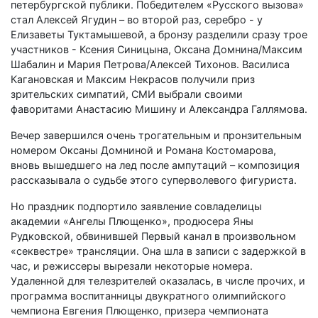
петербургской публики. Победителем «Русского вызова»
стал Алексей Ягудин – во второй раз, серебро - у
Елизаветы Туктамышевой, а бронзу разделили сразу трое
участников - Ксения Синицына, Оксана Домнина/Максим
Шабалин и Мария Петрова/Алексей Тихонов. Василиса
Кагановская и Максим Некрасов получили приз
зрительских симпатий, СМИ выбрали своими
фаворитами Анастасию Мишину и Александра Галлямова.
Вечер завершился очень трогательным и пронзительным
номером Оксаны Домниной и Романа Костомарова,
вновь вышедшего на лед после ампутаций – композиция
рассказывала о судьбе этого суперволевого фигуриста.
Но праздник подпортило заявление совладелицы
академии «Ангелы Плющенко», продюсера Яны
Рудковской, обвинившей Первый канал в произвольном
«секвестре» трансляции. Она шла в записи с задержкой в
час, и режиссеры вырезали некоторые номера.
Удаленной для телезрителей оказалась, в числе прочих, и
программа воспитанницы двукратного олимпийского
чемпиона Евгения Плющенко, призера чемпионата