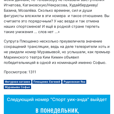
Игнатова, Кагановскую/Некрасова, Худайбердиеву/
Базина, Мозалёва. Сколько времени, сил и души
фигуристы вложили в эти номера и такое отношение. Вы
считаете это порядочным? У нас везде и так отмена
наших спортсменов! И ещё в родной стране терпеть
такие унижения … слов нет …»
Супруга Плющенко несколько преувеличила значение
сокращений трансляции, ведь на деле телезрители хоть и
не увидели номер Муравьевой, но услышали, как премьер
Мариинского театра Ким Кимин объявил
победительницей в одной из номинаций именно Софью.
Просмотров: 1311
Фигурное катание
Плющенко Евгений
Рудковская Яна
Муравьева Софья
Следующий номер "Спорт уик-энда" выйдет
в понедельник,