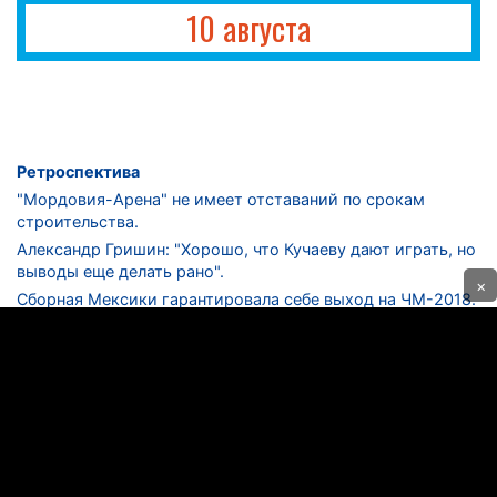
10 августа
Ретроспектива
"Мордовия-Арена" не имеет отставаний по срокам
строительства.
Александр Гришин: "Хорошо, что Кучаеву дают играть, но
выводы еще делать рано".
×
Сборная Мексики гарантировала себе выход на ЧМ-2018.
Дмитрий Сычев: "Безусловно, "Лужники" - лучший
стадион в стране".
ФНЛ. "Спартак-2" в меньшинстве проиграл "Лучу-
Энергии".
ЦСКА одержал 250-ю "сухую" победу в чемпионатах
России.