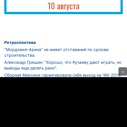
10 августа
Ретроспектива
"Мордовия-Арена" не имеет отставаний по срокам
строительства.
Александр Гришин: "Хорошо, что Кучаеву дают играть, но
выводы еще делать рано".
×
Сборная Мексики гарантировала себе выход на ЧМ-2018.
Дмитрий Сычев: "Безусловно, "Лужники" - лучший
стадион в стране".
ФНЛ. "Спартак-2" в меньшинстве проиграл "Лучу-
Энергии".
ЦСКА одержал 250-ю "сухую" победу в чемпионатах
России.