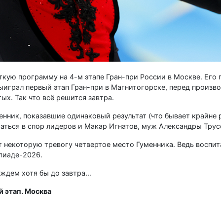
ткую программу на 4-м этапе Гран-при России в Москве. Его 
играл первый этап Гран-при в Магнитогорске, перед произв
ых. Так что всё решится завтра.
енник, показавшие одинаковый результат (что бывает крайне 
ться в спор лидеров и Макар Игнатов, муж Александры Трус
т некоторую тревогу четвертое место Гуменника. Ведь воспи
пиаде-2026.
ождем хотя бы до завтра…
 этап. Москва