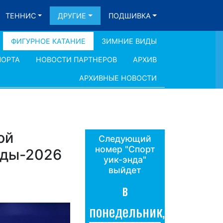
ТЕННИС
ДРУГИЕ
ПОДШИВКА
ФИГУРНОЕ КАТАНИЕ
ЗИМНИЕ ВИДЫ
ПОРТА
НОВОСТИ ПАРТНЕРОВ
АРХИВ
АРХИВНЫЕ НОВОСТИ
ой
Следующий
номер "Спорт
ады-2026
уик-энда"
выйдет
в
понедельник,