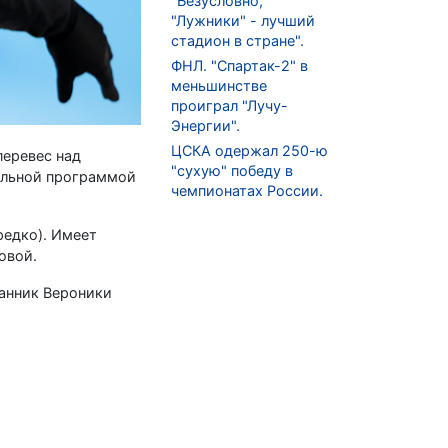
"Безусловно,
"Лужники" - лучший
стадион в стране".
ФНЛ. "Спартак-2" в
меньшинстве
проиграл "Лучу-
Энергии".
ЦСКА одержал 250-ю
перевес над
"сухую" победу в
ольной программой
чемпионатах России.
редко). Имеет
овой.
танник Вероники