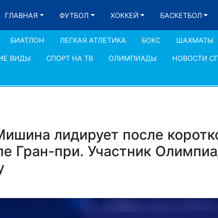
ГЛАВНАЯ
ФУТБОЛ
ХОККЕЙ
БАСКЕТБОЛ
БИАТЛОН
ЛЕГКАЯ АТЛЕТИКА
БОКС
ШАХМАТЫ
ИЕ ВИДЫ
СПОРТ НА ТВ
ОЛИМПИАДЫ
НОВОСТИ С
Мишина лидирует после коротк
пе Гран-при. Участник Олимпи
у