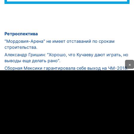
Ретроспектива
"Мордовия-Арена" не имеет отставаний по срокам
строительства.
Александр Гришин: "Хорошо, что Кучаеву дают играть, но
выводы еще делать рано".
×
Сборная Мексики гарантировала себе выход на ЧМ-2018.
Дмитрий Сычев: "Безусловно, "Лужники" - лучший
стадион в стране".
ФНЛ. "Спартак-2" в меньшинстве проиграл "Лучу-
Энергии".
ЦСКА одержал 250-ю "сухую" победу в чемпионатах
России.