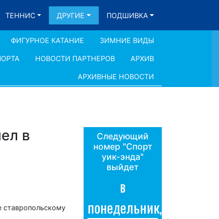
ТЕННИС
ДРУГИЕ
ПОДШИВКА
ФИГУРНОЕ КАТАНИЕ
ЗИМНИЕ ВИДЫ
ПОРТА
НОВОСТИ ПАРТНЕРОВ
АРХИВ
АРХИВНЫЕ НОВОСТИ
ел в
Следующий
номер "Спорт
уик-энда"
выйдет
в
понедельник,
ие ставропольскому