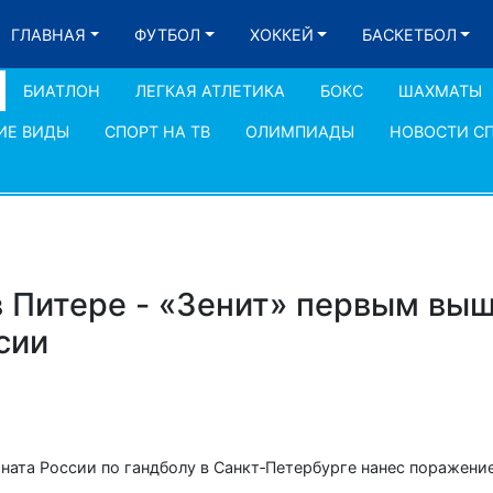
ГЛАВНАЯ
ФУТБОЛ
ХОККЕЙ
БАСКЕТБОЛ
БИАТЛОН
ЛЕГКАЯ АТЛЕТИКА
БОКС
ШАХМАТЫ
ИЕ ВИДЫ
СПОРТ НА ТВ
ОЛИМПИАДЫ
НОВОСТИ С
в Питере - «Зенит» первым выш
сии
ната России по гандболу в Санкт‑Петербурге нанес поражен