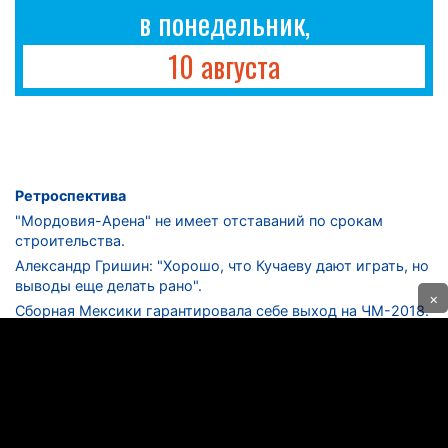
в понедельник,
10 августа
Ретроспектива
"Мордовия-Арена" не имеет отставаний по срокам
строительства.
Александр Гришин: "Хорошо, что Кучаеву дают играть, но
выводы еще делать рано".
×
Сборная Мексики гарантировала себе выход на ЧМ-2018.
Дмитрий Сычев: "Безусловно, "Лужники" - лучший
стадион в стране".
ФНЛ. "Спартак-2" в меньшинстве проиграл "Лучу-
Энергии".
ЦСКА одержал 250-ю "сухую" победу в чемпионатах
России.