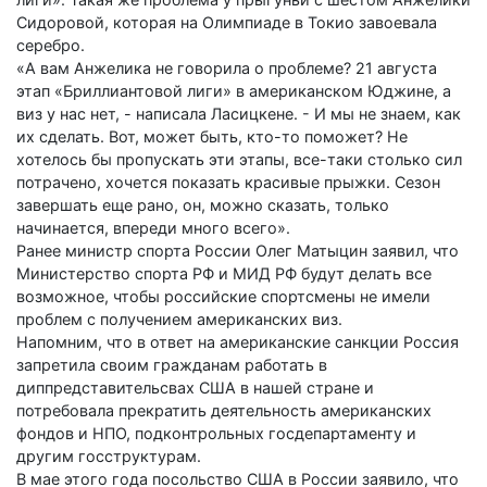
Сидоровой, которая на Олимпиаде в Токио завоевала
серебро.
«А вам Анжелика не говорила о проблеме? 21 августа
этап «Бриллиантовой лиги» в американском Юджине, а
виз у нас нет, - написала Ласицкене. - И мы не знаем, как
их сделать. Вот, может быть, кто-то поможет? Не
хотелось бы пропускать эти этапы, все-таки столько сил
потрачено, хочется показать красивые прыжки. Сезон
завершать еще рано, он, можно сказать, только
начинается, впереди много всего».
Ранее министр спорта России Олег Матыцин заявил, что
Министерство спорта РФ и МИД РФ будут делать все
возможное, чтобы российские спортсмены не имели
проблем с получением американских виз.
Напомним, что в ответ на американские санкции Россия
запретила своим гражданам работать в
диппредставительсвах США в нашей стране и
потребовала прекратить деятельность американских
фондов и НПО, подконтрольных госдепартаменту и
другим госструктурам.
В мае этого года посольство США в России заявило, что