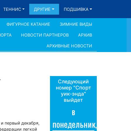
ТЕННИС
ДРУГИЕ
ПОДШИВКА
ФИГУРНОЕ КАТАНИЕ
ЗИМНИЕ ВИДЫ
ПОРТА
НОВОСТИ ПАРТНЕРОВ
АРХИВ
АРХИВНЫЕ НОВОСТИ
т
Следующий
номер "Спорт
уик-энда"
выйдет
в
понедельник,
 и первый декабря,
 федерации легкой