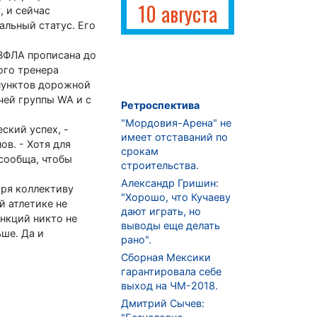
10 августа
, и сейчас
альный статус. Его
 ВФЛА прописана до
ого тренера
пунктов дорожной
чей группы WA и с
Ретроспектива
"Мордовия-Арена" не
ский успех, -
имеет отставаний по
в. - Хотя для
срокам
сообща, чтобы
строительства.
Александр Гришин:
ря коллективу
"Хорошо, что Кучаеву
й атлетике не
дают играть, но
анкций никто не
выводы еще делать
ше. Да и
рано".
Сборная Мексики
гарантировала себе
выход на ЧМ-2018.
Дмитрий Сычев: