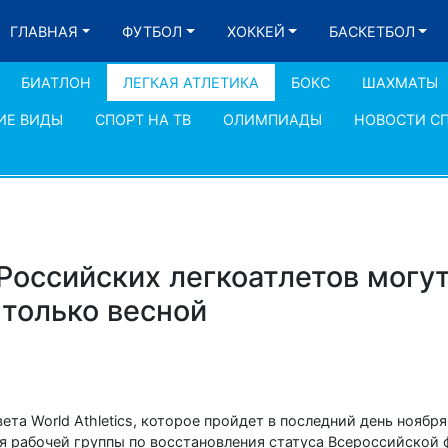
ГЛАВНАЯ
ФУТБОЛ
ХОККЕЙ
БАСКЕТБОЛ
БИАТЛОН
ЛЕГКАЯ АТЛЕТИКА
БОКС
ШАХМАТЫ
ИЕ ВИДЫ
СПОРТ НА ТВ
ОЛИМПИАДЫ
НОВОСТИ С
 Российских легкоатлетов могу
 только весной
та World Athletics, которое пройдет в последний день ноября
я рабочей группы по восстановления статуса Всероссийской