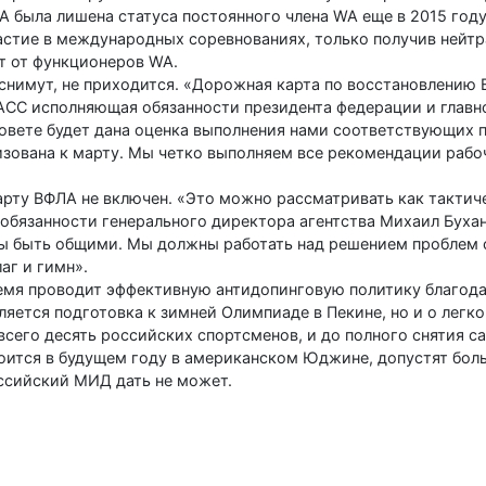
А была лишена статуса постоянного члена WA еще в 2015 году
стие в международных соревнованиях, только получив нейтр
т от функционеров WA.
 снимут, не приходится. «Дорожная карта по восстановлению
ТАСС исполняющая обязанности президента федерации и главн
овете будет дана оценка выполнения нами соответствующих 
изована к марту. Мы четко выполняем все рекомендации рабо
рту ВФЛА не включен. «Это можно рассматривать как тактиче
бязанности генерального директора агентства Михаил Бухано
ны быть общими. Мы должны работать над решением проблем 
аг и гимн».
емя проводит эффективную антидопинговую политику благода
яется подготовка к зимней Олимпиаде в Пекине, но и о легко
всего десять российских спортсменов, и до полного снятия с
тоится в будущем году в американском Юджине, допустят боль
ссийский МИД дать не может.