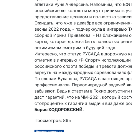
атлетики Руне Андерсена. Напомним, что ВФЛ
российские легкоатлеты могут принимать уча
предоставление целиком и полностью зависи
Ожидать, что уже в декабре все ограничения
весны 2022 года, - подчеркнула в интервью 
сборной Ирина Привалова. - На ближайшем с
карты, которая должна быть полностью реал
оптимизмом смотрим в будущий год».
Интересно, что статус РУСАДА в дорожную ка
отметил в интервью «Р-Спорт» исполняющий о
российского спорта победы и тревоги долж
вернуть на международных соревнованиях фл
По словам Буханова, РУСАДА в настоящее вр
профессионалов. Перво­очередной задачей явл
забывают. Ведь к стартам в Токио допустили 
даст гарантий, что на ЧМ-2021, который сос
стопроцентных гарантий выдачи виз даже ро
Борис ХОДОРОВСКИЙ.
Просмотров: 865
Легкая атлетика