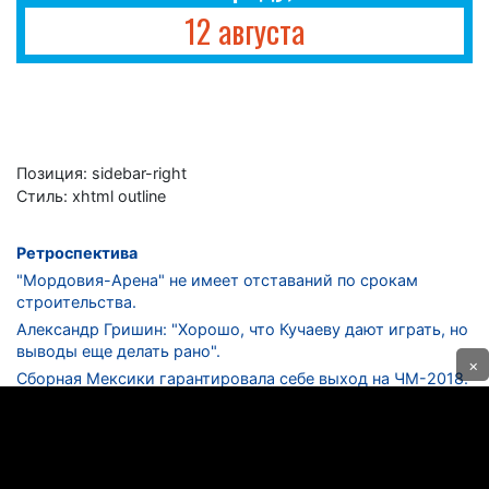
12 августа
Позиция:
sidebar-right
Стиль:
xhtml outline
Ретроспектива
"Мордовия-Арена" не имеет отставаний по срокам
строительства.
Александр Гришин: "Хорошо, что Кучаеву дают играть, но
выводы еще делать рано".
×
Сборная Мексики гарантировала себе выход на ЧМ-2018.
Дмитрий Сычев: "Безусловно, "Лужники" - лучший
стадион в стране".
ФНЛ. "Спартак-2" в меньшинстве проиграл "Лучу-
Энергии".