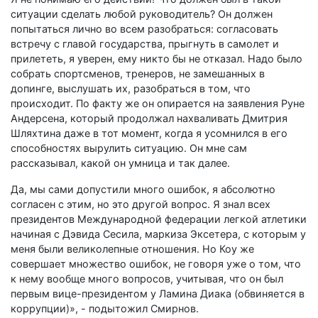
ситуации сделать любой руководитель? Он должен
попытаться лично во всем разобраться: согласовать
встречу с главой государства, прыгнуть в самолет и
прилететь, я уверен, ему никто бы не отказал. Надо было
собрать спортсменов, тренеров, не замешанных в
допинге, выслушать их, разобраться в том, что
происходит. По факту же он опирается на заявления Руне
Андерсена, который продолжал нахваливать Дмитрия
Шляхтина даже в тот момент, когда я усомнился в его
способностях вырулить ситуацию. Он мне сам
рассказывал, какой он умница и так далее.
Да, мы сами допустили много ошибок, я абсолютно
согласен с этим, но это другой вопрос. Я знал всех
президентов Международной федерации легкой атлетики
начиная с Дэвида Сесила, маркиза Эксетера, с которым у
меня были великолепные отношения. Но Коу же
совершает множество ошибок, не говоря уже о том, что
к нему вообще много вопросов, учитывая, что он был
первым вице-президентом у Ламина Диака (обвиняется в
коррупции)», - подытожил Смирнов.