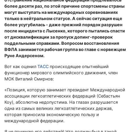
более десяти раз, по этой причине спортсмены страны
могут выступать на международных соревнованиях
только в нейтральном статусе. А сейчас ситуация еще
более усугубилась - даже прежний порядок разрушен
после инцидента с Лысенко, которого пытались спасти
от дисквалификации за пропуск допинг-проверок
поддельными справками. Вопросом восстановления
ВФЛА занимается рабочая группа во главе с норвежцем
Руне Андерсеном.
Вот как оценил
ТАСС
происходящее опытнейший
функционер мирового олимпийского движения, член
МОК Виталий Смирнов:
«Позиция, которую занимает президент Международной
ассоциации легкоатлетических федераций (Себастьян
Коу), абсолютна недопустима. На глазах разрушается
одна из самых великих легкоатлетических держав,
которая приносила экономическую пользу и
международной федерации.
Я не понимаю его действий! Что должен был в такой