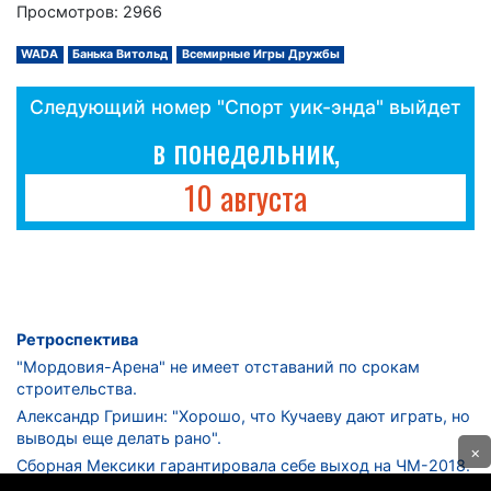
Просмотров: 2966
WADA
Банька Витольд
Всемирные Игры Дружбы
Следующий номер "Спорт уик-энда" выйдет
в понедельник,
10 августа
Ретроспектива
"Мордовия-Арена" не имеет отставаний по срокам
строительства.
Александр Гришин: "Хорошо, что Кучаеву дают играть, но
выводы еще делать рано".
×
Сборная Мексики гарантировала себе выход на ЧМ-2018.