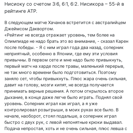
Нисиоку со счетом 3:6, 6:1, 6:2. Нисикора – 55-й в
рейтинге АТР.
В следующем матче Хачанов встретится с австралийцем
Джеймсом Даквортом.
«Рейтинг не всегда отражает уровень, тем более на
Олимпиаде не надо брать это во внимание, - сказал Карен
после победы. - Я с ним играл года два назад, соперник
неприятный, особенно в Японии, где ему эти условия
привычны. В первом сете и мне надо было привыкнуть,
первый матч на харде после травы, маленький перерыв,
не так много времени было подготовиться. Поэтому
заняло сет, чтобы привыкнуть. Плюс жара очень сильная,
давит на голову, мозги кипят, не всегда получается
принимать верные решения. А потом открылось второе
дыхание, в конце даже легче было играть. Поднял свой
уровень. Соперник играл как играл, а я уже
контролировал розыгрыши, в моих руках все было. В
начале, наоборот, стоял подальше, а соперник играл
быстро с двух рук, с левой непонятные крюки выдавал.
Подача непростая, хоть и не очень сильная, плюс левша с