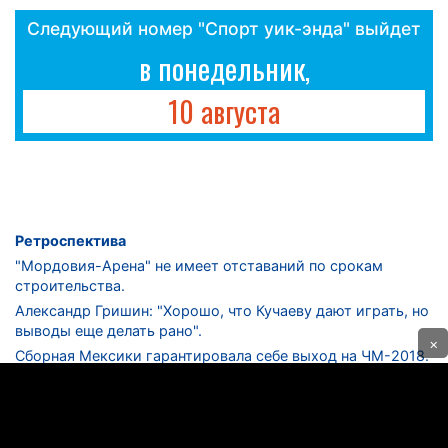
Следующий номер "Спорт уик-энда" выйдет
в понедельник,
10 августа
Ретроспектива
"Мордовия-Арена" не имеет отставаний по срокам
строительства.
Александр Гришин: "Хорошо, что Кучаеву дают играть, но
выводы еще делать рано".
×
Сборная Мексики гарантировала себе выход на ЧМ-2018.
Дмитрий Сычев: "Безусловно, "Лужники" - лучший
стадион в стране".
ФНЛ. "Спартак-2" в меньшинстве проиграл "Лучу-
Энергии".