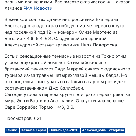
разными вращениями. Все вместе сказывалось», - сказал
Хачанов
РИА Новости
.
В женской «сетке» одиночниц россиянка Екатерина
Александрова одержала победу в матче первого круга
над посеянной под 12-м номером Элизе Мертенс из
Бельгии - 4:6, 6:4, 6:4. Следующей соперницей
Александровой станет аргентинка Надя Подороска.
Есть и сенсационные теннисные новости из Токио этим
утром: двукратный чемпион Олимпийских игр
британский теннисист Энди Маррей снялся с одиночного
турнира из-за травмы четырехглавой мышцы бедра. Но
он продолжит выступать на в Токио в парном разряде с
соотечественником Джо Сэлисбери.
Сегодня утром в первом круге проиграла первая ракетка
мира Эшли Барти из Австралии. Она уступила испанке
Саре Соррибес Тормо - 4:6, 3:6.
Просмотров: 621
Теннис
Хачанов Карен
Олимпиада-2020
Александрова Екатерина