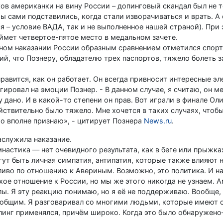
ков американки на вину России – допинговый скандал был не 
ы сами подставились, когда стали изворачиваться и врать. А 
я – условие ВАДА, так и не выполненное нашей страной). При
аймет четвертое-пятое место в медальном зачете.
очном наказании России образным сравнением отметился спор
, что Познеру, обладателю трех паспортов, тяжело болеть з
равится, как он работает. Он всегда привносит интересные эл
ировал на эмоции Познер. - В данном случае, я считаю, он ме
дано. И в какой-то степени он прав. Вот играли в финале О
ствительно было тяжело. Мне хочется в таких случаях, чтобы 
то вполне признаю», - цитирует Познера
News.ru
.
аслужила наказание.
настика — нет очевидного результата, как в беге или прыжках
огут быть личная симпатия, антипатия, которые также влияют 
дливо по отношению к Авериным. Возможно, это политика. И н
хое отношение к России, но мы же этого никогда не узнаем. 
ы. Я эту реакцию понимаю, но я её не поддерживаю. Вообще, 
сеобщим. Я разговаривал со многими людьми, которые имеют 
допинг применялся, причём широко. Когда это было обнаружен