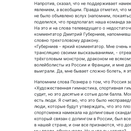
Напротив, сказал, что не поддерживает наме
явлением, а всеобщим. Правда отметил, что м
не было объявлено вслух (напомним, покаятьс
поделился, что предполагал: наша команда з
На это и на слова телеведущего о недостат
комментатор Дмитрий Губерниев, напомнивший
словно трехголовому дракону.
«Губерниев - яркий комментатор. Мне очень н
трансляцию своими высказываниями, - отреаг
трёхголовым монстром, драконом не всякому 
волейболисты из России и Франции, и мне дей
выиграли. Да, мне бывает сложно болеть, я э
Напомним слова Познера о том, что Россия з
«Художественная гимнастика, спортивная гим
судит, но это десятые и сотые доли балла. М
есть люди. Я считаю, что это было несправе
люди, которые будут утверждать, что это пло
спортсменка намекала на допинговые скандал
который связан с допингом в России, был в
в нашей стране, и они все признаются, что 
мы врали, обманывали. Ну и что вы хотите?