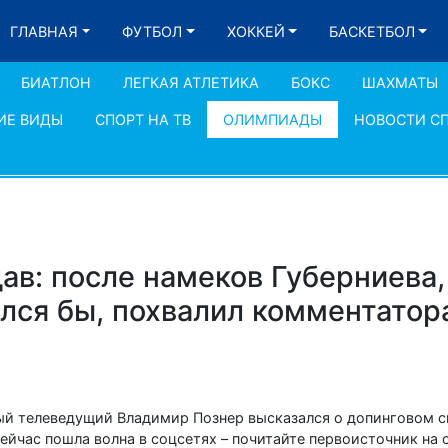
ГЛАВНАЯ
ФУТБОЛ
ХОККЕЙ
БАСКЕТБОЛ
БИАТЛОН
ЛЕГКАЯ АТЛЕТИКА
БОКС
ШАХМАТЫ
ИЕ ВИДЫ
СПОРТ НА ТВ
ОЛИМПИАДЫ
НОВОСТИ С
дав: после намеков Губерниева,
лся бы, похвалил комментатора
ый телеведущий Владимир Познер высказался о допинговом ск
ейчас пошла волна в соцсетях – почитайте первоисточник на 