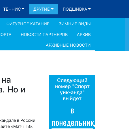
ТЕННИС
ДРУГИЕ
ПОДШИВКА
ФИГУРНОЕ КАТАНИЕ
ЗИМНИЕ ВИДЫ
ПОРТА
НОВОСТИ ПАРТНЕРОВ
АРХИВ
АРХИВНЫЕ НОВОСТИ
 на
Следующий
номер "Спорт
. Но и
уик-энда"
выйдет
в
понедельник,
андале в России.
сайте «Матч ТВ».