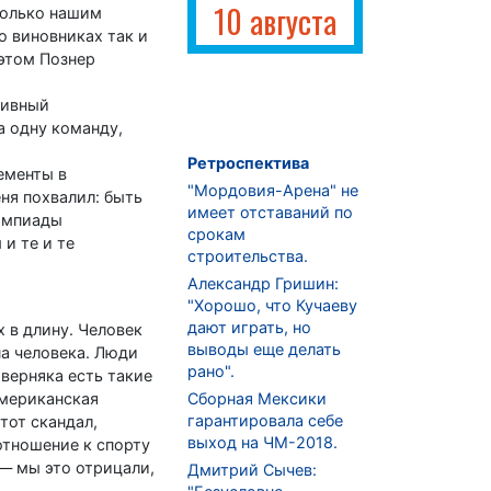
10 августа
только нашим
о виновниках так и
 этом Познер
тивный
а одну команду,
Ретроспектива
ементы в
"Мордовия-Арена" не
ня похвалил: быть
имеет отставаний по
лимпиады
срокам
и те и те
строительства.
Александр Гришин:
"Хорошо, что Кучаеву
дают играть, но
 в длину. Человек
выводы еще делать
на человека. Люди
рано".
аверняка есть такие
Американская
Сборная Мексики
гарантировала себе
тот скандал,
выход на ЧМ-2018.
отношение к спорту
о— мы это отрицали,
Дмитрий Сычев: