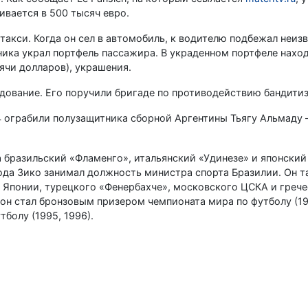
вается в 500 тысяч евро.
такси. Когда он сел в автомобиль, к водителю подбежал неиз
ника украл портфель пассажира. В украденном портфеле наход
ячи долларов), украшения.
дование. Его поручили бригаде по противодействию бандити
4 ограбили полузащитника сборной Аргентины Тьягу Альмаду 
за бразильский «Фламенго», итальянский «Удинезе» и японский
года Зико занимал должность министра спорта Бразилии. Он т
 Японии, турецкого «Фенербахче», московского ЦСКА и греч
он стал бронзовым призером чемпионата мира по футболу (19
болу (1995, 1996).