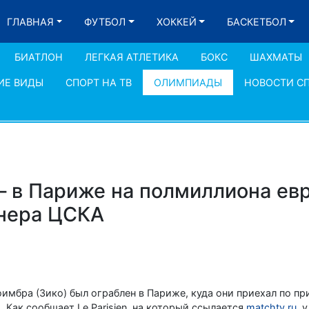
ГЛАВНАЯ
ФУТБОЛ
ХОККЕЙ
БАСКЕТБОЛ
БИАТЛОН
ЛЕГКАЯ АТЛЕТИКА
БОКС
ШАХМАТЫ
ИЕ ВИДЫ
СПОРТ НА ТВ
ОЛИМПИАДЫ
НОВОСТИ С
– в Париже на полмиллиона ев
енера ЦСКА
имбра (Зико) был ограблен в Париже, куда они приехал по п
 Как сообщает Le Parisien, на который ссылается
matchtv.ru
, 