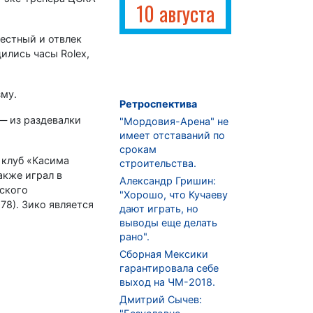
10 августа
вестный и отвлек
ились часы Rolex,
зму.
Ретроспектива
— из раздевалки
"Мордовия-Арена" не
имеет отставаний по
срокам
 клуб «Касима
строительства.
акже играл в
Александр Гришин:
еского
"Хорошо, что Кучаеву
78). Зико является
дают играть, но
выводы еще делать
рано".
Сборная Мексики
гарантировала себе
выход на ЧМ-2018.
Дмитрий Сычев: