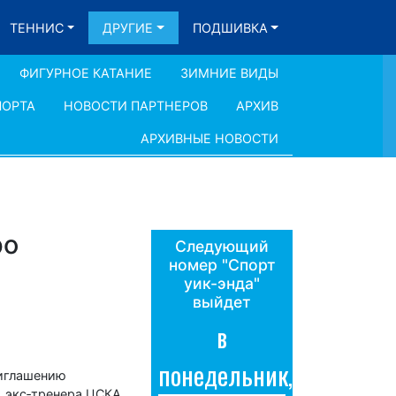
ТЕННИС
ДРУГИЕ
ПОДШИВКА
ФИГУРНОЕ КАТАНИЕ
ЗИМНИЕ ВИДЫ
ПОРТА
НОВОСТИ ПАРТНЕРОВ
АРХИВ
АРХИВНЫЕ НОВОСТИ
ро
Следующий
номер "Спорт
уик-энда"
выйдет
в
понедельник,
риглашению
у экс‑тренера ЦСКА