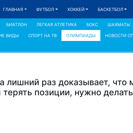
ГЛАВНАЯ
ФУТБОЛ
ХОККЕЙ
БАСКЕТБОЛ
БИАТЛОН
ЛЕГКАЯ АТЛЕТИКА
БОКС
ШАХМАТЫ
ИЕ ВИДЫ
СПОРТ НА ТВ
ОЛИМПИАДЫ
НОВОСТИ С
 лишний раз доказывает, что м
 терять позиции, нужно делать