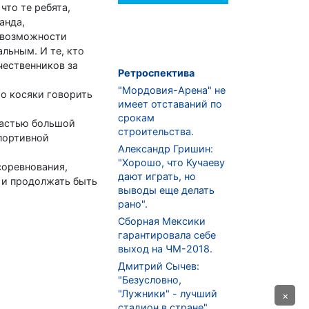
что те ребята,
анда,
я возможности
альным. И те, кто
чественников за
Ретроспектива
"Мордовия-Арена" не
ро косяки говорить
имеет отставаний по
срокам
частью большой
строительства.
портивной
Александр Гришин:
"Хорошо, что Кучаеву
соревнования,
дают играть, но
я и продолжать быть
выводы еще делать
рано".
Сборная Мексики
гарантировала себе
выход на ЧМ-2018.
Дмитрий Сычев:
"Безусловно,
"Лужники" - лучший
×
стадион в стране".