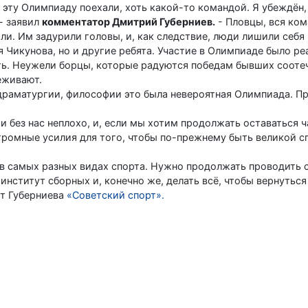
эту Олимпиаду поехали, хоть какой-то командой. Я убеждён, 
- заявил
комментатор Дмитрий Губерниев.
- Пловцы, вся ком
али. Им задурили головы, и, как следствие, люди лишили себ
я Чикунова, но и другие ребята. Участие в Олимпиаде было ре
сть. Неужели борцы, которые радуются победам бывших сооте
еживают.
 драматургии, философии это была невероятная Олимпиада. П
и без нас неплохо, и, если мы хотим продолжать оставаться 
ромные усилия для того, чтобы по-прежнему быть великой с
 в самых разных видах спорта. Нужно продолжать проводить 
 институт сборных и, конечно же, делать всё, чтобы вернутьс
ет Губерниева
«Советский спорт».