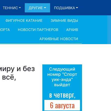
ТЕННИС
ДРУГИЕ
ПОДШИВКА
ФИГУРНОЕ КАТАНИЕ
ЗИМНИЕ ВИДЫ
ПОРТА
НОВОСТИ ПАРТНЕРОВ
АРХИВ
АРХИВНЫЕ НОВОСТИ
иру и без
Следующий
номер "Спорт
 всё,
уик-энда"
выйдет
в четверг,
6 августа