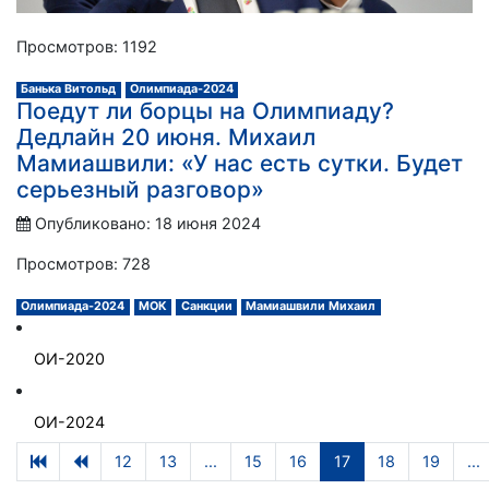
Просмотров: 1192
Банька Витольд
Олимпиада-2024
Поедут ли борцы на Олимпиаду?
Дедлайн 20 июня. Михаил
Мамиашвили: «У нас есть сутки. Будет
серьезный разговор»
Опубликовано: 18 июня 2024
Просмотров: 728
Олимпиада-2024
МОК
Санкции
Мамиашвили Михаил
ОИ-2020
ОИ-2024
12
13
...
15
16
17
18
19
...