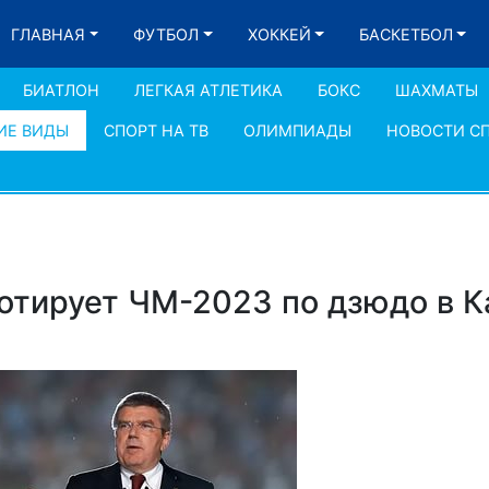
ГЛАВНАЯ
ФУТБОЛ
ХОККЕЙ
БАСКЕТБОЛ
БИАТЛОН
ЛЕГКАЯ АТЛЕТИКА
БОКС
ШАХМАТЫ
ИЕ ВИДЫ
СПОРТ НА ТВ
ОЛИМПИАДЫ
НОВОСТИ С
отирует ЧМ-2023 по дзюдо в К