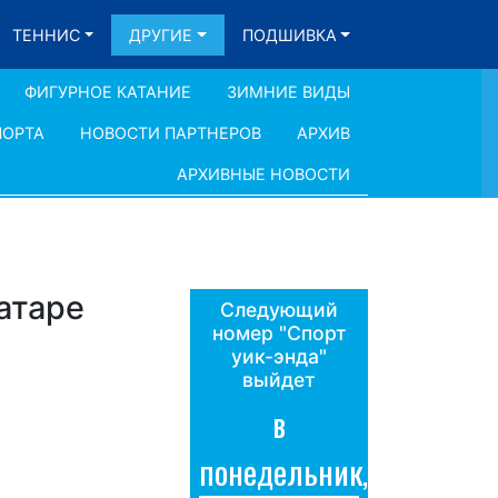
ТЕННИС
ДРУГИЕ
ПОДШИВКА
ФИГУРНОЕ КАТАНИЕ
ЗИМНИЕ ВИДЫ
ПОРТА
НОВОСТИ ПАРТНЕРОВ
АРХИВ
АРХИВНЫЕ НОВОСТИ
атаре
Следующий
номер "Спорт
уик-энда"
выйдет
в
понедельник,