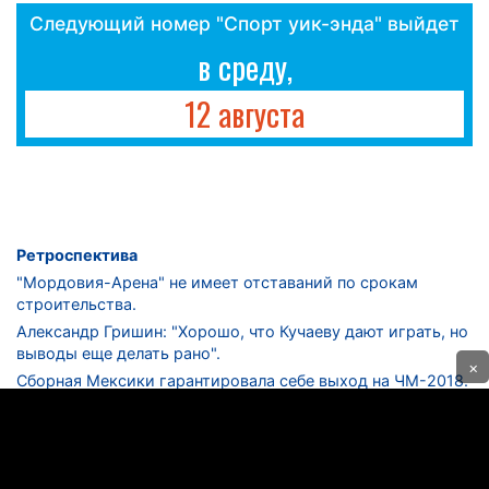
Следующий номер "Спорт уик-энда" выйдет
в среду,
12 августа
Ретроспектива
"Мордовия-Арена" не имеет отставаний по срокам
строительства.
Александр Гришин: "Хорошо, что Кучаеву дают играть, но
выводы еще делать рано".
×
Сборная Мексики гарантировала себе выход на ЧМ-2018.
Дмитрий Сычев: "Безусловно, "Лужники" - лучший
стадион в стране".
ФНЛ. "Спартак-2" в меньшинстве проиграл "Лучу-
Энергии".