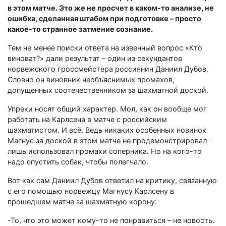
в этом матче. Это же не просчет в каком-то анализе, не
ошибка, сделанная штабом при подготовке – просто
какое-то странное затмение сознание.
Тем не менее поиски ответа на извечный вопрос «Кто
виноват?» дали результат – один из секундантов
норвежского гроссмейстера россиянин Даниил Дубов.
Словно он виновник необъяснимых промахов,
допущенных соотечественником за шахматной доской.
Упреки носят общий характер. Мол, как он вообще мог
работать на Карлсена в матче с российским
шахматистом. И всё. Ведь никаких особенных новинок
Магнус за доской в этом матче не продемонстрировал –
лишь использовал промахи соперника. Но на кого-то
надо спустить собак, чтобы полегчало.
Вот как сам Даниил Дубов ответил на критику, связанную
с его помощью норвежцу Магнусу Карлсену в
прошедшем матче за шахматную корону:
-То, что это может кому-то не понравиться – не новость.