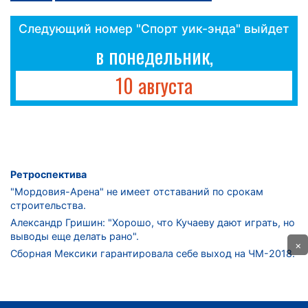
Следующий номер "Спорт уик-энда" выйдет
в понедельник,
10 августа
Ретроспектива
"Мордовия-Арена" не имеет отставаний по срокам
строительства.
Александр Гришин: "Хорошо, что Кучаеву дают играть, но
выводы еще делать рано".
×
Сборная Мексики гарантировала себе выход на ЧМ-2018.
Дмитрий Сычев: "Безусловно, "Лужники" - лучший
стадион в стране".
ФНЛ. "Спартак-2" в меньшинстве проиграл "Лучу-