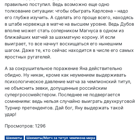
правильно поступил. Ведь возможно еще одно
толкование ситуации: чтобы обыграть Карлсена – надо
его глубже изучить. А сделать это проще всего, находясь
в штабе норвежца в матче на высшем уровне. Ведь Дубов
вполне может стать соперником Магнуса в одном из
ближайших матчей за шахматную корону. И если
выиграет, то все начнут восхищаться его нынешним
шагом. Даже те, кто сейчас находится в числе его самых
яростных ругателей.
А за сокрушительное поражение Яна действительно
обидно. Ну никак, кроме как неумением выдерживать
психологическое давление матча за чемпионский титул,
не объяснить зевки, допущенные российским
супергроссмейстером. Последнее не подвергается
сомнениям: ведь нельзя случайно выиграть двухкруговой
Турнир претендентов. Дай бог, Яну выдержать такой
удар!
Просмотров: 1296
Шахматы
Шахматы/Матч за титул чемпиона мира