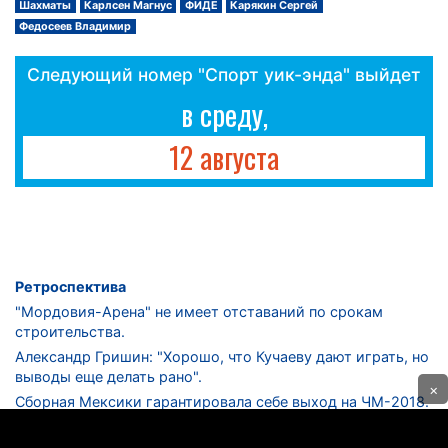
Шахматы
Карлсен Магнус
ФИДЕ
Карякин Сергей
Федосеев Владимир
Следующий номер "Спорт уик-энда" выйдет
в среду,
12 августа
Ретроспектива
"Мордовия-Арена" не имеет отставаний по срокам
строительства.
Александр Гришин: "Хорошо, что Кучаеву дают играть, но
выводы еще делать рано".
×
Сборная Мексики гарантировала себе выход на ЧМ-2018.
Дмитрий Сычев: "Безусловно, "Лужники" - лучший
стадион в стране".