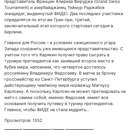
представитель Франции Алиреза Фируджа (Grand Swiss
Tournament) и азербайджанец Теймур Раджабов
(кандидат, выдвинутый ФИДЕ). Два последних участника
определятся по итогам Гран-при, третий,
заключительный этап которого стартовал сегодня в
Берлине.
Главное для России – в условиях санкционного угара
Запада сохранить уже имеющееся представительство. С
учетом того что Карякин получил право сыграть в
турнире претендентов как занявший второе место в
Кубке мира, напомним, что четвертое досталось
россиянину Владимиру Федосееву. В матче за бронзу
гроссмейстер из Санкт-Петербурга уступил
действующему чемпиону мира норвежцу Магнусу
Карлсену. А поскольку Карлсен не может претендовать на
матч с самим собой, именно Федосеев имеет все
основания получить путевку в турнир претендентов.
Главное, чтобы ФИДЕ не стала мудрить…
Просмотров: 1552