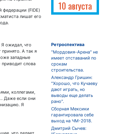
10 августа
 федерации (FIDE)
хматиста лишат его
ода.
Ретроспектива
. Я ожидал, что
 принято. А так я
"Мордовия-Арена" не
 тоже западные
имеет отставаний по
- приводит слова
срокам
строительства.
Александр Гришин:
"Хорошо, что Кучаеву
дают играть, но
ьями, коллегами,
выводы еще делать
и… Даже если они
рано".
анизацию. Я
Сборная Мексики
гарантировала себе
выход на ЧМ-2018.
Дмитрий Сычев:
шее, что делает