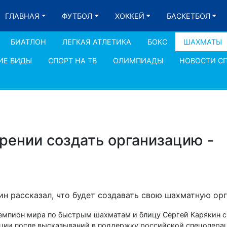
ГЛАВНАЯ
ФУТБОЛ
ХОККЕЙ
БАСКЕТБОЛ
БИАТЛОН
ЛЕГКАЯ АТЛЕТИКА
БОКС
ШАХМАТЫ
ИЕ ВИДЫ
СПОРТ НА ТВ
ОЛИМПИАДЫ
НОВОСТИ С
рении создать организацию -
н рассказал, что будет создавать свою шахматную ор
чемпион мира по быстрым шахматам и блицу Сергей Карякин ск
ии после высказываний в поддержку российской спецоперац