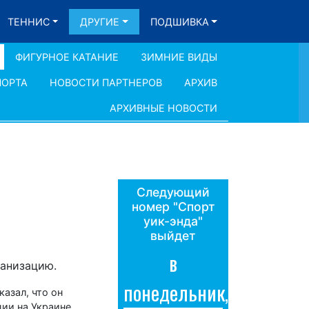
ТЕННИС
ДРУГИЕ
ПОДШИВКА
ФИГУРНОЕ КАТАНИЕ
ЗИМНИЕ ВИДЫ
ПОРТА
НОВОСТИ ПАРТНЕРОВ
АРХИВ
АРХИВНЫЕ НОВОСТИ
Следующий
номер "Спорт
уик-энда"
выйдет
в
ганизацию.
понедельник,
азал, что он
ии на Украине.