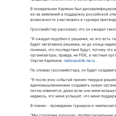
В понедельник Карякин был дисквалифициров
из-за заявлений в поддержку российской сп
возможности участвовать в турнире претенд
Гроссмейстер рассказал, что он ожидал таког
"Я ожидал подобного решения, но это есть так
будет негативное решение, но до конца надеял
понимал, что последствия будут, потому что
организаторы, правда, не FIDE, а частные ор
Сергея Карякина
radiosputnik.ria.ru
.
По словам гроссмейстера, он будет создават
"Я после этих событий принял твердое решен
единомышленниками создавать новую организа
потом извинятся, даже если они меня возьмут
надеюсь, что меня услышат, что меня поддерж
В планах - проведение турниров и чемпионат
"Мы создадим хорошую, профессиональную ко