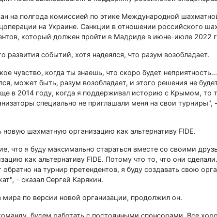
ан на полгода комиссией по этике Международной шахматной
ецоперации на Украине. Санкции в отношении российского ша
ентов, который должен пройти в Мадриде в июне-июле 2022 г
о развития событий, хотя надеялся, что разум возобладает.
ое чувство, когда ты знаешь, что скоро будет неприятность..
ся, может быть, разум возобладает, и этого решения не будет
 еще в 2014 году, когда я поддерживал историю с Крымом, то
ганизаторы специально не приглашали меня на свои турниры", 
ь новую шахматную организацию как альтернативу FIDE.
ие, что я буду максимально стараться вместе со своими друз
цию как альтернативу FIDE. Потому что то, что они сделал
 обратно на турнир претендентов, я буду создавать свою орг
ат", - сказал Сергей Карякин.
а мира по версии новой организации, продолжил он.
манду, будем работать с постоянными спонсорами. Все хоро