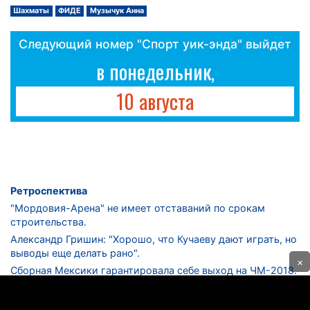
Шахматы
ФИДЕ
Музычук Анна
Следующий номер "Спорт уик-энда" выйдет
в понедельник,
10 августа
Ретроспектива
"Мордовия-Арена" не имеет отставаний по срокам
строительства.
Александр Гришин: "Хорошо, что Кучаеву дают играть, но
выводы еще делать рано".
×
Сборная Мексики гарантировала себе выход на ЧМ-2018.
Дмитрий Сычев: "Безусловно, "Лужники" - лучший
стадион в стране".