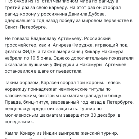
11,5 очков из 15, стал чемпионом мира по рапиду в
третий раз за свою карьеру. На этот раз он отобрал
рапид-корону у россиянина Даниила Дубова,
одержавшего год назад победу за мировом первенстве в
Санкт-Петербурге.
Не повезло Владиславу Артемьеву. Российский
гроссмейстер, как и Алиреза Фируджа, играющий под
флагом ФИДЕ, а также американец Хикару Накамура
набрали по 10,5 очка. Однако дополнительные показатели
оказались лучшими у Фируджи и Накамуры. Артемьев
остановился в шаге от пьедестала.
Таким образом, Карлсен собрал три короны. Теперь
норвежцу принадлежат чемпионские титулы по
классическим, быстрым шахматам (рапиду) и блицу.
Правда, блиц-титул, завоеванный год назад в Петербурге,
венценосцу предстоит защитить. Турнир по
молниеносным шахматам завершится 30 декабря, в
понедельник.
Хампи Конеру из Индии выиграла женский турнир.