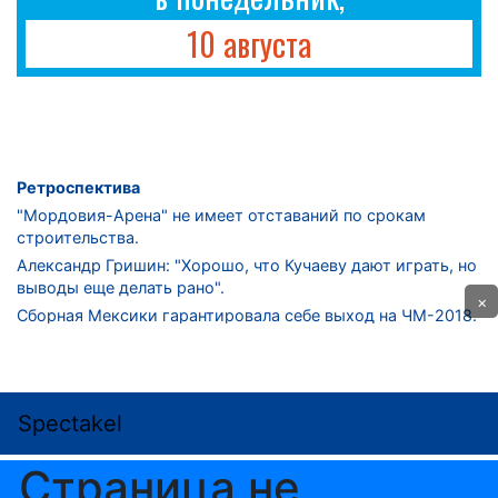
10 августа
Ретроспектива
"Мордовия-Арена" не имеет отставаний по срокам
строительства.
Александр Гришин: "Хорошо, что Кучаеву дают играть, но
выводы еще делать рано".
×
Сборная Мексики гарантировала себе выход на ЧМ-2018.
Дмитрий Сычев: "Безусловно, "Лужники" - лучший
стадион в стране".
ФНЛ. "Спартак-2" в меньшинстве проиграл "Лучу-
Энергии".
ЦСКА одержал 250-ю "сухую" победу в чемпионатах
России.