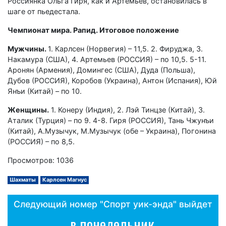
Россиянка Ольга Гиря, как и Артемьев, остановилась в
шаге от пьедестала.
Чемпионат мира. Рапид. Итоговое положение
Мужчины.
1. Карлсен (Норвегия) – 11,5. 2. Фируджа, 3.
Накамура (США), 4. Артемьев (РОССИЯ) – по 10,5. 5-11.
Аронян (Армения), Домингес (США), Дуда (Польша),
Дубов (РОССИЯ), Коробов (Украина), Антон (Испания), Юй
Янъи (Китай) – по 10.
Женщины.
1. Конеру (Индия), 2. Лэй Тинцзе (Китай), 3.
Аталик (Турция) – по 9. 4-8. Гиря (РОССИЯ), Тань Чжунъи
(Китай), А.Музычук, М.Музычук (обе – Украина), Погонина
(РОССИЯ) – по 8,5.
Просмотров: 1036
Шахматы
Карлсен Магнус
Следующий номер "Спорт уик-энда" выйдет
в понедельник,