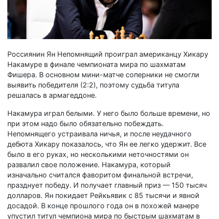
Россиянин Ян Непомнящий проиграл американцу Хикару
Накамуре в финале чемпионата мира по шахматам
Фишера. В основном мини-матче соперники не смогли
выявить победителя (2:2), поэтому судьба титула
решалась в армагеддоне.
Накамура играл белыми. У него было больше времени, но
при этом надо было обязательно побеждать.
Непомнящего устраивала ничья, и после неудачного
дебюта Хикару показалось, что Ян ее легко удержит. Все
было в его руках, но несколькими неточностями он
развалил свое положение. Накамура, который
изначально считался фаворитом финальной встречи,
празднует победу. И получает главный приз — 150 тысяч
долларов. Ян покидает Рейкьявик с 85 тысячи и явной
досадой. В конце прошлого года он в похожей манере
упустил титул чемпиона мира по быстрым шахматам в