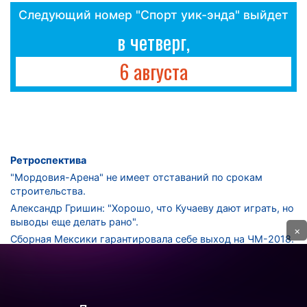
Следующий номер "Спорт уик-энда" выйдет
в четверг,
6 августа
Ретроспектива
"Мордовия-Арена" не имеет отставаний по срокам
строительства.
Александр Гришин: "Хорошо, что Кучаеву дают играть, но
выводы еще делать рано".
×
Сборная Мексики гарантировала себе выход на ЧМ-2018.
Дмитрий Сычев: "Безусловно, "Лужники" - лучший
стадион в стране".
ФНЛ. "Спартак-2" в меньшинстве проиграл "Лучу-
Энергии".