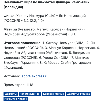
Чемпионат мира по шахматам Фишера. Рейкьявик
(Исландия)
Финал.
Хикару Накмура (США) – Ян Непомнящий
(РОССИЯ) - 3:2 (2:2, 1:0)
Матч за 3-е место.
Магнус Карлсен (Норвегия) -
Нодирбек Абдусатторов (Узбекистан) - 3:1.
Итоговое положение.
1. Хикару Накмура (США). 2. Ян
Непомнящий (РОССИЯ). 3. Магнус Карлсен (Норвегия). 4.
Нодирбек Абдусатторов (Узбекистан). 5. Владимир
Федосеев (РОССИЯ). 6. Уэсли Со (США). 7. Маттиас
Блюбаум (Германия). 8. Хьйёрвар Стейн Гретарссон
(Исландия).
Источник:
sport-express.ru
Просмотров: 1118
Шахматы
Непомнящий Ян
Карлсен Магнус
Шахматы Фишера
Накамура Хикару