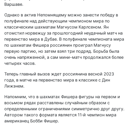
Варшаве.
Однако в актив Непомнящему можно занести победу в
полуфинале над действующим чемпионом мира по
классическим шахматам Магнусом Карлсеном. Ян
отомстил норвежцу за прошлогодний неудачный матч на
первенство мира в Дубае. В полуфинале чемпионата мира
по шахматам Фишера россиянин проиграл Магнусу
первую партию, но затем взял три подряд. Борьба была
очень напряженной, а сам мини-матч продолжался более
четырех часов.
Теперь главный вызов ждет россиянина весной 2023
года, в матче на первенство мира в классике с Дин
Лижэнем.
Напомним, что в шахматах Фишера фигуры на первом и
восьмом рядах расставлены случайным образом с
определенными ограничениями симметрично друг другу.
Автором такого формата является 11‑й чемпион мира
американец Бобби Фишер.