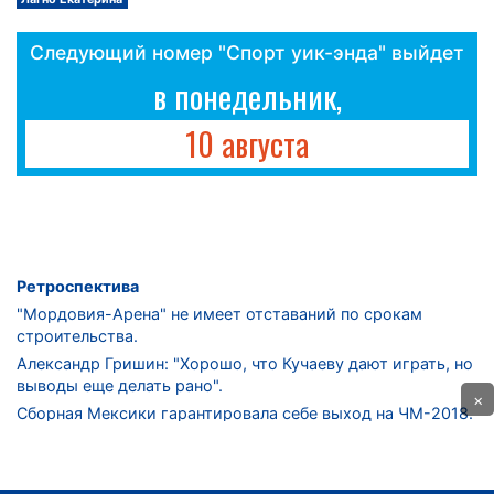
Следующий номер "Спорт уик-энда" выйдет
в понедельник,
10 августа
Ретроспектива
"Мордовия-Арена" не имеет отставаний по срокам
строительства.
Александр Гришин: "Хорошо, что Кучаеву дают играть, но
выводы еще делать рано".
×
Сборная Мексики гарантировала себе выход на ЧМ-2018.
Дмитрий Сычев: "Безусловно, "Лужники" - лучший
стадион в стране".
ФНЛ. "Спартак-2" в меньшинстве проиграл "Лучу-