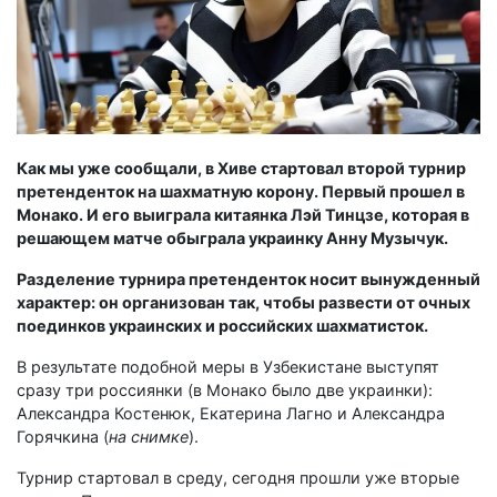
Как мы уже сообщали, в Хиве стартовал второй турнир
претенденток на шахматную корону. Первый прошел в
Монако. И его выиграла китаянка Лэй Тинцзе, которая в
решающем матче обыграла украинку Анну Музычук.
Разделение турнира претенденток носит вынужденный
характер: он организован так, чтобы развести от очных
поединков украинских и российских шахматисток.
В результате подобной меры в Узбекистане выступят
сразу три россиянки (в Монако было две украинки):
Александра Костенюк, Екатерина Лагно и Александра
Горячкина (
на снимке
).
Турнир стартовал в среду, сегодня прошли уже вторые