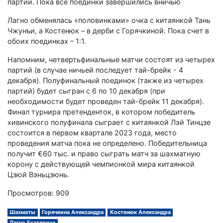
партии. Пока все поединки завершились вничью
Лагно обменялась «половинками» очка с китаянкой Тань
Чжунъи, а Костенюк – в дерби с Горячкиной. Пока счет в
обоих поединках – 1:1.
Напомним, четвертьфинальные матчи состоят из четырех
партий (в случае ничьей последует тай-брейк - 4
декабря). Полуфинальный поединок (также из четырех
партий) будет сыгран с 6 по 10 декабря (при
необходимости будет проведен тай-брейк 11 декабря).
Финал турнира претенденток, в котором победитель
хивинского полуфинала сыграет с китаянкой Лэй Тинцзе
состоится в первом квартале 2023 года, место
проведения матча пока не определено. Победительница
получит €60 тыс. и право сыграть матч за шахматную
корону с действующей чемпионкой мира китаянкой
Цзюй Вэньцзюнь.
Просмотров: 909
Шахматы
Горячкина Александра
Костенюк Александра
Лагно Екатерина