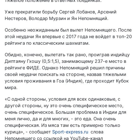
тяжелое положение в ответных поединках.
Уже прекратили борьбу Сергей Лобанов, Арсений
Нестеров, Володар Мурзин и Ян Непомнящий.
Особенно неожиданным был вылет Непомнящего. После
этой неудачи Ян впервые с 2017 года не войдет в топ-20
рейтинга по классическим шахматам.
Обидно, конечно, вылетать так рано, проиграв индийцу
Диптаяну Гхошу (0,5:1,5), занимающему 237-е место в
рейтинге ФИДЕ. Однако Непомнящий решил причины
своей неудачи поискать на стороне, назвав тяжелыми
условия проживания в Гоа (Индия), где проходит Кубок
мира.
«С одной стороны, условия для всех одинаковые, с
другой стороны, ну это очень специфическое место,
очень специфическое. Большая проблема в Индии для
меня лично, да и для многих, - это еда. Она очень
специфическая. Из мяса там есть примерно только
курица», - сообщает
Sport-express.ru
слова
Непомнящего со ссылкой на YouTube-канал