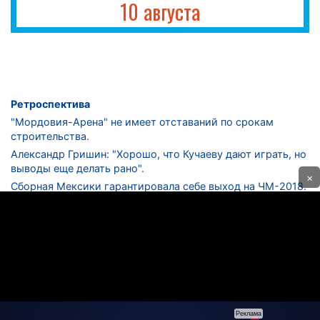
10 августа
Ретроспектива
"Мордовия-Арена" не имеет отставаний по срокам
строительства.
Александр Гришин: "Хорошо, что Кучаеву дают играть, но
выводы еще делать рано".
×
Сборная Мексики гарантировала себе выход на ЧМ-2018.
Дмитрий Сычев: "Безусловно, "Лужники" - лучший
стадион в стране".
ФНЛ. "Спартак-2" в меньшинстве проиграл "Лучу-
Энергии".
ЦСКА одержал 250-ю "сухую" победу в чемпионатах
России.