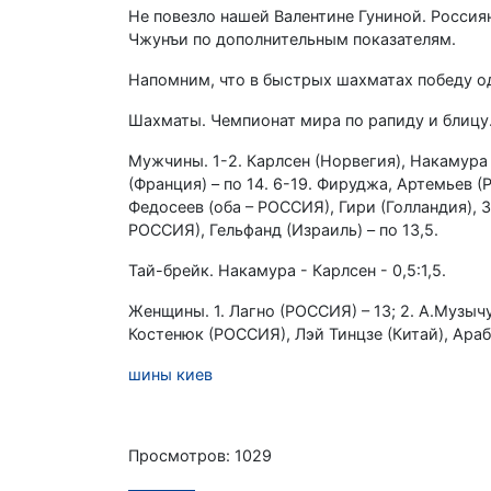
Не повезло нашей Валентине Гуниной. Россиян
Чжунъи по дополнительным показателям.
Напомним, что в быстрых шахматах победу о
Шахматы. Чемпионат мира по рапиду и блицу
Мужчины. 1-2. Карлсен (Норвегия), Накамура 
(Франция) – по 14. 6-19. Фируджа, Артемьев 
Федосеев (оба – РОССИЯ), Гири (Голландия), З
РОССИЯ), Гельфанд (Израиль) – по 13,5.
Тай-брейк. Накамура - Карлсен - 0,5:1,5.
Женщины. 1. Лагно (РОССИЯ) – 13; 2. А.Музычук
Костенюк (РОССИЯ), Лэй Тинцзе (Китай), Араби
шины киев
Просмотров: 1029