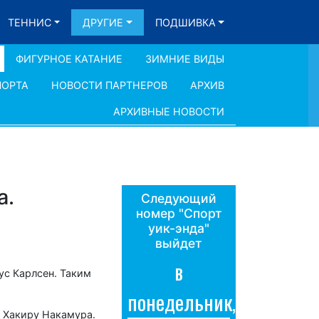
ТЕННИС
ДРУГИЕ
ПОДШИВКА
ФИГУРНОЕ КАТАНИЕ
ЗИМНИЕ ВИДЫ
ПОРТА
НОВОСТИ ПАРТНЕРОВ
АРХИВ
АРХИВНЫЕ НОВОСТИ
а.
Следующий
номер "Спорт
уик-энда"
выйдет
в
ус Карлсен. Таким
понедельник,
и Хакиру Накамура.