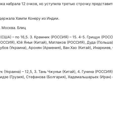
ка набрала 12 очков, но уступила третью строчку представит
держала Хампи Конеру из Индии.
. Москва. Блиц
(США) – по 16,5. 3. Крамник (РОССИЯ) – 15. 4-5. Грищук (РОС
(РОССИЯ), Юй Янъи (Китай), Матлаков (РОССИЯ), Дуда (Польша)
убов (Украина), Аронян (Армения), Ван Хао (Китай), Инаркиев,
 (Украина) – 12,5, 3. Тань Чжунъи (Китай), 4. Гунина (РОССИЯ) 
дзе (Грузия), Стефанова (Болгария), Хадемальшарьех (Иран) – 