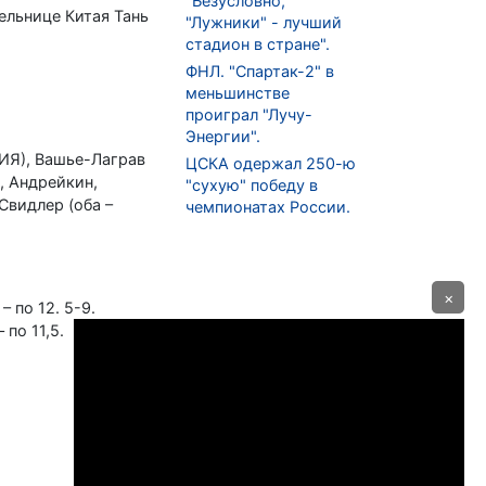
"Безусловно,
ельнице Китая Тань
"Лужники" - лучший
стадион в стране".
ФНЛ. "Спартак-2" в
меньшинстве
проиграл "Лучу-
Энергии".
СИЯ), Вашье-Лаграв
ЦСКА одержал 250-ю
, Андрейкин,
"сухую" победу в
 Свидлер (оба –
чемпионатах России.
×
– по 12. 5-9.
по 11,5.