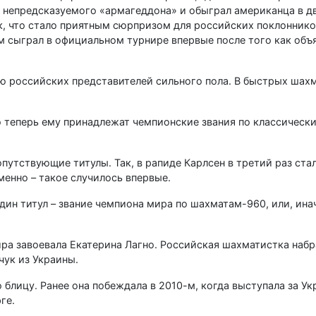
 непредсказуемого «армагеддона» и обыграл американца в дв
ик, что стало приятным сюрпризом для российских поклоннико
 сыграл в официальном турнире впервые после того как объ
ю российских представителей сильного пола. В быстрых шах
о теперь ему принадлежат чемпионские звания по классическ
опутствующие титулы. Так, в рапиде Карлсен в третий раз ст
еменно – такое случилось впервые.
ин титул – звание чемпиона мира по шахматам-960, или, инач
а завоевала Екатерина Лагно. Российская шахматистка набра
чук из Украины.
блицу. Ранее она побеждала в 2010-м, когда выступала за Укр
ге.