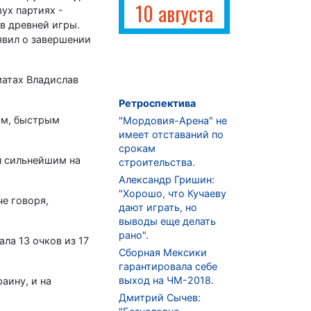
10 августа
ух партиях -
в древней игры.
явил о завершении
матах Владислав
Ретроспектива
им, быстрым
"Мордовия-Арена" не
имеет отставаний по
срокам
ал сильнейшим на
строительства.
Александр Гришин:
"Хорошо, что Кучаеву
е говоря,
дают играть, но
выводы еще делать
рано".
ла 13 очков из 17
Сборная Мексики
гарантировала себе
выход на ЧМ-2018.
аину, и на
Дмитрий Сычев: