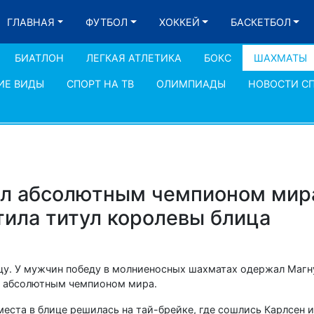
ГЛАВНАЯ
ФУТБОЛ
ХОККЕЙ
БАСКЕТБОЛ
БИАТЛОН
ЛЕГКАЯ АТЛЕТИКА
БОКС
ШАХМАТЫ
ИЕ ВИДЫ
СПОРТ НА ТВ
ОЛИМПИАДЫ
НОВОСТИ С
ал абсолютным чемпионом мир
тила титул королевы блица
цу. У мужчин победу в молниеносных шахматах одержал Магн
л абсолютным чемпионом мира.
места в блице решилась на тай-брейке, где сошлись Карлсен 