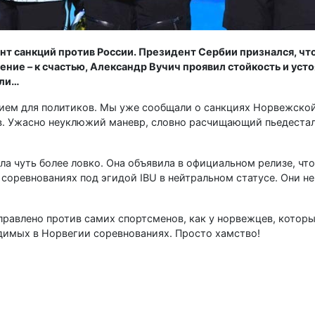
санкций против России. Президент Сербии признался, что
ие – к счастью, Александр Вучич проявил стойкость и усто
или…
нием для политиков. Мы уже сообщали о санкциях Норвежско
в. Ужасно неуклюжий маневр, словно расчищающий пьедестал
 чуть более ловко. Она объявила в официальном релизе, что
 соревнованиях под эгидой IBU в нейтральном статусе. Они не
аправлено против самих спортсменов, как у норвежцев, которы
димых в Норвегии соревнованиях. Просто хамство!