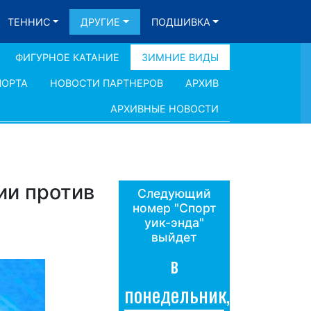
ТЕННИС
ДРУГИЕ
ПОДШИВКА
ФИГУРНОЕ КАТАНИЕ
ЗИМНИЕ ВИДЫ
ПОРТА
НОВОСТИ ПАРТНЕРОВ
АРХИВ
АРХИВНЫЕ НОВОСТИ
ии против
Следующий
номер "Спорт
уик-энда"
выйдет
в
понедельник,