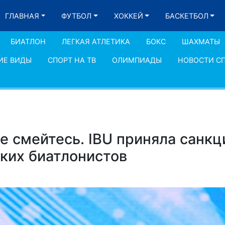
ГЛАВНАЯ
ФУТБОЛ
ХОККЕЙ
БАСКЕТБОЛ
БИАТЛОН
ЛЕГКАЯ АТЛЕТИКА
БОКС
ШАХМАТЫ
ИЕ ВИДЫ
СПОРТ НА ТВ
ОЛИМПИАДЫ
НОВОСТИ С
е смейтесь. IBU приняла санкц
ских биатлонистов