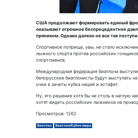
США продолжают формировать единый фронт 
оказывают огромное беспрецедентное давлен
пряником. Однако далеко не все так поступ
Спортивное поприще, увы, не стало исключе
лыжного спорта против российских гонщико
спортсменов.
Международная федерация биатлона выступила
белорусские биатлонисты будут выступать на
очки в зачеты кубка наций и эстафет.
Ну, это решение хотя бы не столь в наглую н
хотят видеть российских лыжников на прово
Просмотров: 1262
Биатлон
Биатлон/Кубок мира