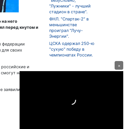
"Безусловно,
"Лужники" - лучший
стадион в стране".
ФНЛ. "Спартак-2" в
 на него
меньшинстве
ял перед кнутом и
проиграл "Лучу-
Энергии".
ЦСКА одержал 250-ю
й федерации
"сухую" победу в
 для своих
чемпионатах России.
×
 российские и
 смогут набирать
е заявили, что не