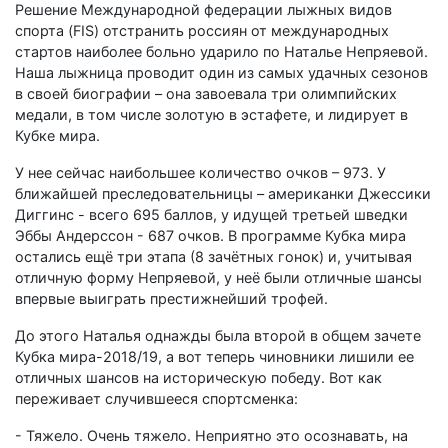
Решение Международной федерации лыжных видов
спорта (FIS) отстранить россиян от международных
стартов наиболее больно ударило по Наталье Непряевой.
Наша лыжница проводит один из самых удачных сезонов
в своей биографии – она завоевала три олимпийских
медали, в том числе золотую в эстафете, и лидирует в
Кубке мира.
У нее сейчас наибольшее количество очков – 973. У
ближайшей преследовательницы – американки Джессики
Диггинс - всего 695 баллов, у идущей третьей шведки
Эббы Андерссон - 687 очков. В программе Кубка мира
остались ещё три этапа (8 зачётных гонок) и, учитывая
отличную форму Непряевой, у неё были отличные шансы
впервые выиграть престижнейший трофей.
До этого Наталья однажды была второй в общем зачете
Кубка мира-2018/19, а вот теперь чиновники лишили ее
отличных шансов на историческую победу. Вот как
переживает случившееся спортсменка:
- Тяжело. Очень тяжело. Неприятно это осознавать, на