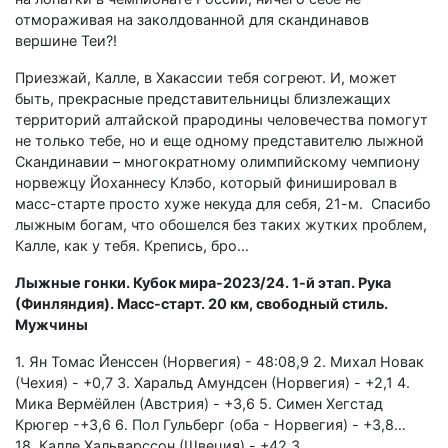
отмораживая на заколдованной для скандинавов
вершине Теи?!
Приезжай, Калле, в Хакассии тебя согреют. И, может
быть, прекрасные представительницы близлежащих
территорий алтайской прародины человечества помогут
не только тебе, но и еще одному представителю лыжной
Скандинавии – многократному олимпийскому чемпиону
норвежцу Йоханнесу Клэбо, который финишировал в
масс-старте просто хуже некуда для себя, 21-м. Спасибо
лыжным богам, что обошелся без таких жутких проблем,
Калле, как у тебя. Крепись, бро…
Лыжные гонки. Кубок мира-2023/24. 1-й этап. Рука
(Финляндия). Масс-старт. 20 км, свободный стиль.
Мужчины
1. Ян Томас Йенссен (Норвегия) - 48:08,9 2. Михал Новак
(Чехия) - +0,7 3. Харальд Амундсен (Норвегия) - +2,1 4.
Мика Вермёйлен (Австрия) - +3,6 5. Симен Хегстад
Крюгер -+3,6 6. Пол Гульберг (оба - Норвегия) - +3,8…
18. Калле Хальварссон (Швеция) - +42.3