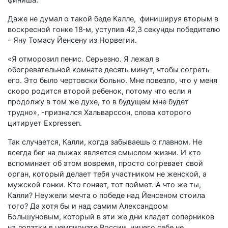
Даже не думал о такой беде Калле, финишируя вторым в
воскресной гонке 18‑м, уступив 42,3 секунды победителю
- Яну Томасу Йенсену из Норвегии.
«Я отморозил пенис. Серьезно. Я лежал в
обогревательной комнате десять минут, чтобы согреть
его. Это было чертовски больно. Мне повезло, что у меня
скоро родится второй ребенок, потому что если я
продолжу в том же духе, то в будущем мне будет
трудно», -признался Хальварссон, слова которого
цитирует Expressen.
Так случается, Калли, когда забываешь о главном. Не
всегда бег на лыжах является смыслом жизни. И кто
вспоминает об этом вовремя, просто согревает свой
орган, который делает тебя участником не женской, а
мужской гонки. Кто гоняет, тот поймет. А что же ты,
Калли? Неужели мечта о победе над Йенсеном стоила
того? Да хотя бы и над самим Александром
Большуновым, который в эти же дни кладет соперников
на лопатки в чемпионате России, ничего себе не