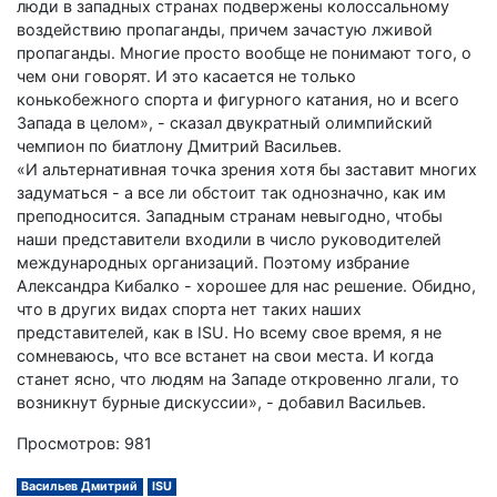
люди в западных странах подвержены колоссальному
воздействию пропаганды, причем зачастую лживой
пропаганды. Многие просто вообще не понимают того, о
чем они говорят. И это касается не только
конькобежного спорта и фигурного катания, но и всего
Запада в целом», - сказал двукратный олимпийский
чемпион по биатлону Дмитрий Васильев.
«И альтернативная точка зрения хотя бы заставит многих
задуматься - а все ли обстоит так однозначно, как им
преподносится. Западным странам невыгодно, чтобы
наши представители входили в число руководителей
международных организаций. Поэтому избрание
Александра Кибалко - хорошее для нас решение. Обидно,
что в других видах спорта нет таких наших
представителей, как в ISU. Но всему свое время, я не
сомневаюсь, что все встанет на свои места. И когда
станет ясно, что людям на Западе откровенно лгали, то
возникнут бурные дискуссии», - добавил Васильев.
Просмотров: 981
Васильев Дмитрий
ISU