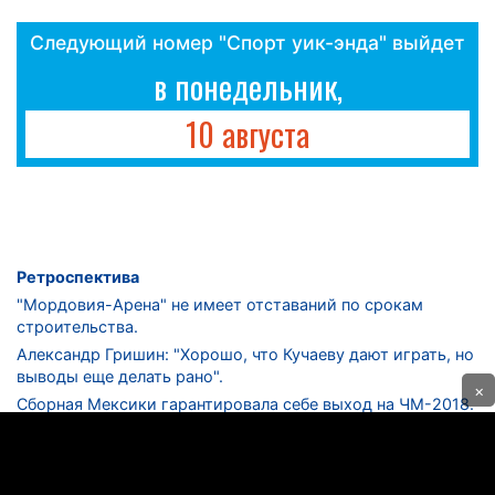
Следующий номер "Спорт уик-энда" выйдет
в понедельник,
10 августа
Ретроспектива
"Мордовия-Арена" не имеет отставаний по срокам
строительства.
Александр Гришин: "Хорошо, что Кучаеву дают играть, но
выводы еще делать рано".
×
Сборная Мексики гарантировала себе выход на ЧМ-2018.
Дмитрий Сычев: "Безусловно, "Лужники" - лучший
стадион в стране".
ФНЛ. "Спартак-2" в меньшинстве проиграл "Лучу-