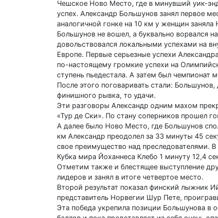
Чешское Ново Место, где в минувший уик-энд
успех. Александр Большунов занял первое ме
аналогичной гонке на 10 км у женщин заняла 
Большунов не вошел, а буквально ворвался н
довольствовался локальными успехами на вн
Европе. Первые серьезные успехи Александра
по-настоящему громкие успехи на Олимпийск
ступень пьедестала. А затем был чемпионат 
После этого поговаривать стали: Большунов, 
финишного рывка, то удачи.
Эти разговоры Александр одним махом прекр
«Тур де Ски». По стану соперников прошел го
А далее было Ново Место, где Большунов спо
км Александр пре­одолел за 33 минуты 45 сек
свое преимущество над преследователями. В 
Кубка мира Йоханнеса Клебо 1 минуту 12,4 с
Отметим также и блестящее выступление дру
лидеров и занял в итоге четвертое место.
Второй результат показал финский лыжник Ий
представитель Норвегии Шур Пете, проиграв
Эта победа укрепила позиции Большунова в об
баллов и пока представляет из себя очень оп