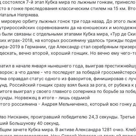
 состоялся 7-й этап Кубка мира по лыжным гонкам, принесл
сто в гонке преследования классическим стилем на 15 км. Вт
Наталья Непряева.
а мировую орбиту лыжных гонок три года назад. До этого лы
утрироссийских соревнованиях да на юношеских и молодежн
 были связаны с отдельными этапами Кубка мира, «Тур де Ск
их играх-2018, на которых россиянину удалось трижды подн
мира-2019 в Германии, где Александр стал серебряным призе
дескать, вечно второй, хороший гонщик. Но вечно ему чего-т
атил в начале января нынешнего года, выиграв престижней
ворок: а что далее - что последует за победой гроссмейстерс
лна оправдал статус одного из фаворитов, финишировав с лу
унд. Российский гонщик сразу взял быка за рога, от рубежа к
итоге выиграл у своего главного соперника по борьбе за побе
екунды. Норвежец в итоге - лишь седьмой
гого россиянина - Андрея Мельниченко, который всю гонку 
во Нисканен, проигравший победителю 24,3 секунды. Третье
ший Большунову 40 секунд.
щем зачете Кубка мира. В активе Александра 1281 очко. Клеб
асного преследователя. Наш Сергей Устюгов на третьей позици