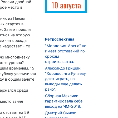
о России двойной
10 августа
орое место в
жник из Пензы
ых стартах в
и». Затем пришли
яться на вторую
Ретроспектива
ром четырежды!
"Мордовия-Арена" не
о недостает - то
имеет отставаний по
срокам
шую многодневку
строительства.
кого уровня?
чшим временем. 15
Александр Гришин:
"Хорошо, что Кучаеву
 рубежу увеличивая
дают играть, но
ду в общем зачете
выводы еще делать
рано".
держался среди
Сборная Мексики
гарантировала себе
 место занял
выход на ЧМ-2018.
о отстает на 59
Дмитрий Сычев:
и, у него 845