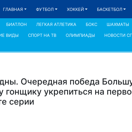
ГЛАВНАЯ
ФУТБОЛ
ХОККЕЙ
БАСКЕТБОЛ
БИАТЛОН
ЛЕГКАЯ АТЛЕТИКА
БОКС
ШАХМАТЫ
ИЕ ВИДЫ
СПОРТ НА ТВ
ОЛИМПИАДЫ
НОВОСТИ С
дны. Очередная победа Больш
у гонщику укрепиться на перв
те серии