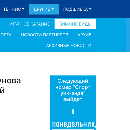
ТЕННИС
ДРУГИЕ
ПОДШИВКА
ФИГУРНОЕ КАТАНИЕ
ЗИМНИЕ ВИДЫ
ПОРТА
НОВОСТИ ПАРТНЕРОВ
АРХИВ
АРХИВНЫЕ НОВОСТИ
унова
Следующий
номер "Спорт
ой
уик-энда"
выйдет
в
понедельник,