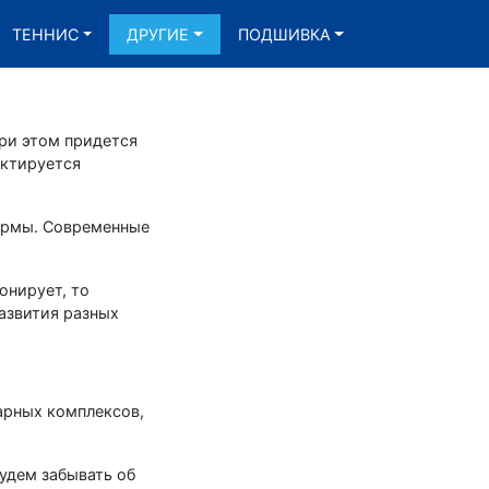
ТЕННИС
ДРУГИЕ
ПОДШИВКА
ри этом придется
ектируется
ермы. Современные
онирует, то
азвития разных
арных комплексов,
удем забывать об