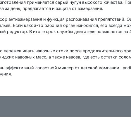
изготовления применяется серый чугун высокого качества. П
 за день, предлагается и защита от замерзания.
сор антизамерзания и функция распознавания препятствий. О
льев. Если какой-то рабочий орган износился, его всегда мо
ый редуктор. В итоге срок службы двигателя повышается на 
но перемешивать навозные стоки после продолжительного хра
дких навозных масс, а также навоза, где есть остатки соло
нь эффективный лопастной миксер от датской компании Land
нения.