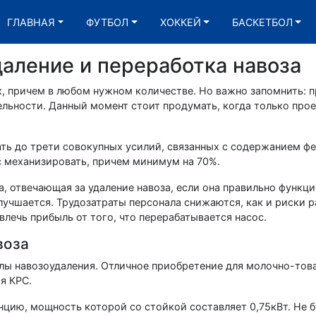
ГЛАВНАЯ
ФУТБОЛ
ХОККЕЙ
БАСКЕТБОЛ
даление и переработка навоза
, причем в любом нужном количестве. Но важно запомнить: п
ельности. Данный момент стоит продумать, когда только про
ть до трети совокупных усилий, связанных с содержанием ф
 механизировать, причем минимум на 70%.
, отвечающая за удаление навоза, если она правильно функци
лучшается. Трудозатраты персонала снижаются, как и риски р
влечь прибыль от того, что перерабатывается насос.
воза
алы навозоудаления. Отличное приобретение для молочно-тов
я КРС.
цию, мощность которой со стойкой составляет 0,75кВт. Не б