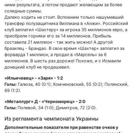
ними результата, а потом продают желающим за более
солидные суммы.
Далеко ходить не стоит. Вспомним только нашумевший
трансфер полузащитника Виллиана в «Анжи». Российский
клуб заплатил «Шахтеру» за игрока 35 миллионов евро, а
приобрели горняки его за 14 миллионов. Прибыль
составила 21 миллион - так жить можно! А другой
бразилец - Брандао. В свое время «Шахтер» заплатил за
форварда 1 миллион, а продал в «Марсель» за 6
миллионов. В шесть раз дороже! Похоже, и с Исмаили
донецкий клуб не продешевил.
«Ильичевец» - «Заря» - 1:2
Голы:
Галюза, 40 (0:1); Хомченовский, 55 (0:2); Полянский,
69 (1:2).
«Металлург» Д - «Черноморец» - 2:0
Голы:
Полевой, 34 (1:0); Димитров, 72 (2:0).
Из регламента чемпионата Украины
Дополнительные показатели при равенстве очков у