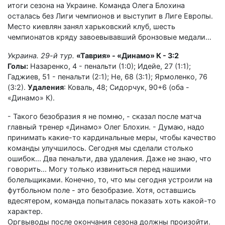
итоги сезона на Украине. Команда Олега Блохина
осталась без Лиги чемпионов и выступит в Лиге Европы.
Место киевлян занял харьковский клуб, шесть
чемпионатов кряду завоевывавший бронзовые медали…
Украина. 29-й тур.
«Таврия» - «Динамо» К - 3:2
Голы:
Назаренко, 4 - пенальти (1:0); Идейе, 27 (1:1);
Гаджиев, 51 - пенальти (2:1); Не, 68 (3:1); Ярмоленко, 76
(3:2).
Удаления
: Коваль, 48; Сидорчук, 90+6 (оба -
«Динамо» К).
- Такого безобразия я не помню, - сказал после матча
главный тренер «Динамо» Олег Блохин. - Думаю, надо
принимать какие-то кардинальные меры, чтобы качество
команды улучшилось. Сегодня мы сделали столько
ошибок... Два пенальти, два удаления. Даже не знаю, что
говорить... Могу только извиниться перед нашими
болельщиками. Конечно, то, что мы сегодня устроили на
футбольном поле - это безобразие. Хотя, оставшись
вдесятером, команда попыталась показать хоть какой-то
характер.
Оргвыводы после окончания сезона должны произойти.