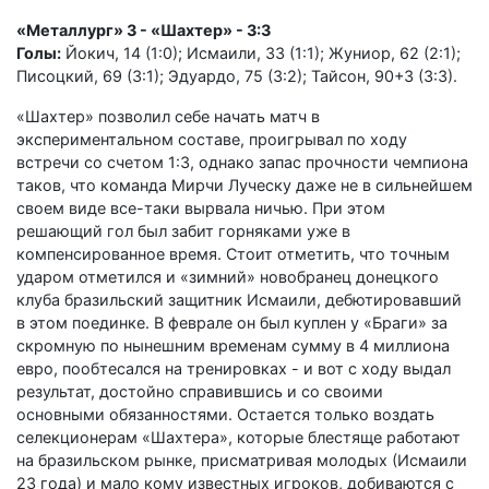
«Металлург» З - «Шахтер» - 3:3
Голы:
Йокич, 14 (1:0); Исмаили, 33 (1:1); Жуниор, 62 (2:1);
Писоцкий, 69 (3:1); Эдуардо, 75 (3:2); Тайсон, 90+3 (3:3).
«Шахтер» позволил себе начать матч в
экспериментальном составе, проигрывал по ходу
встречи со счетом 1:3, однако запас прочности чемпиона
таков, что команда Мирчи Луческу даже не в сильнейшем
своем виде все-таки вырвала ничью. При этом
решающий гол был забит горняками уже в
компенсированное время. Стоит отметить, что точным
ударом отметился и «зимний» новобранец донецкого
клуба бразильский защитник Исмаили, дебютировавший
в этом поединке. В феврале он был куплен у «Браги» за
скромную по нынешним временам сумму в 4 миллиона
евро, пообтесался на тренировках - и вот с ходу выдал
результат, достойно справившись и со своими
основными обязанностями. Остается только воздать
селекционерам «Шахтера», которые блестяще работают
на бразильском рынке, присматривая молодых (Исмаили
23 года) и мало кому известных игроков, добиваются с