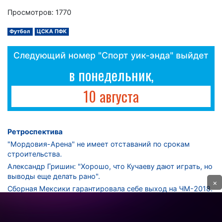
Просмотров: 1770
Футбол
ЦСКА ПФК
Следующий номер "Спорт уик-энда" выйдет
в понедельник,
10 августа
Ретроспектива
"Мордовия-Арена" не имеет отставаний по срокам
строительства.
Александр Гришин: "Хорошо, что Кучаеву дают играть, но
выводы еще делать рано".
×
Сборная Мексики гарантировала себе выход на ЧМ-2018.
Дмитрий Сычев: "Безусловно, "Лужники" - лучший
стадион в стране".