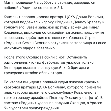
Матч, прошедший в субботу в столице, завершился
победой «Родины» со счетом 2:1.
Конфликт спровоцировал вратарь ЦСКА Данил Вопилин,
который подбежал к игроку «Родины» Денису Уралеву и
толкнул его. Затем запасной вратарь армейцев Павел
Коваленко, выскочив со скамейки запасных, продолжил
агрессивные действия в отношении Уралева. Игрок
«Родины» Семен Скопцов вступился за товарища и нанес
несколько ударов Коваленко.
После этого Скопцова сбили с ног. Остановить
разгоряченных юных футболистов удалось только
благодаря вмешательству судейской бригады и
тренерских штабов обеих сторон.
По итогам инцидента главный судья показал красные
карточки вратарю ЦСКА Вопилину, которого признали
инициатором драки, его одноклубнику Коваленко, а
также тренеру армейцев Платону Пчелкину (на фото). В
составе «Родины» удаление получил Скопцов, а Уралев
был удостоен предупреждения.