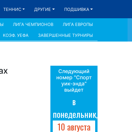
ТЕННИС
ДРУГИЕ
ПОДШИВКА
ДЫ
ЛИГА ЧЕМПИОНОВ
ЛИГА ЕВРОПЫ
КОЭФ. УЕФА
ЗАВЕРШЕННЫЕ ТУРНИРЫ
ах
Следующий
номер "Спорт
уик-энда"
выйдет
в
понедельник,
10 августа