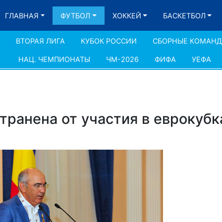
ГЛАВНАЯ
ФУТБОЛ
ХОККЕЙ
БАСКЕТБОЛ
ВТОРАЯ ЛИГА
КУБОК РОССИИ
СБОРНЫЕ КОМАН
НАЦ. ЧЕМПИОНАТЫ
ЧМ-2026
ФИФА
УЕФА
транена от участия в еврокубк