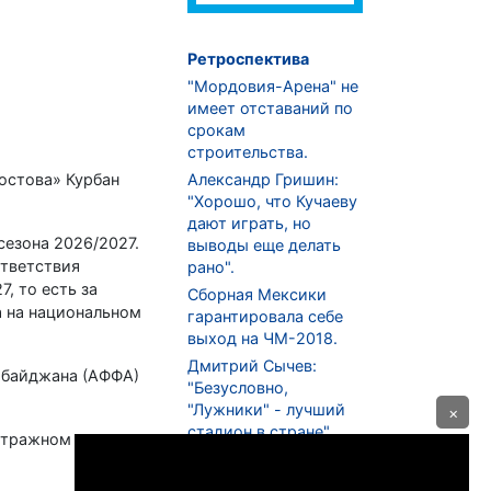
Ретроспектива
"Мордовия-Арена" не
имеет отставаний по
срокам
строительства.
остова» Курбан
Александр Гришин:
"Хорошо, что Кучаеву
дают играть, но
езона 2026/2027.
выводы еще делать
ответствия
рано".
, то есть за
Сборная Мексики
а на национальном
гарантировала себе
выход на ЧМ-2018.
Дмитрий Сычев:
рбайджана (АФФА)
"Безусловно,
"Лужники" - лучший
×
стадион в стране".
итражном суде
ФНЛ. "Спартак-2" в
меньшинстве