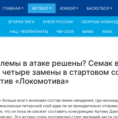
ГЛАВНАЯ
ФУТБОЛ
ХОККЕЙ
БАСКЕТБОЛ
ВТОРАЯ ЛИГА
КУБОК РОССИИ
СБОРНЫЕ КОМАН
НАЦ. ЧЕМПИОНАТЫ
ЧМ-2026
ФИФА
УЕФА
блемы в атаке решены? Семак в
 четыре замены в стартовом с
отив «Локомотива»
 больше всего волновал состав линии нападения, где неожид
ежсезонье питерский клуб едва ли не принудительно отправи
я, что он пока не сможет составить конкуренцию Артему Дзю
лагает. Эту истину сразу подтвердил старт весенней части сез