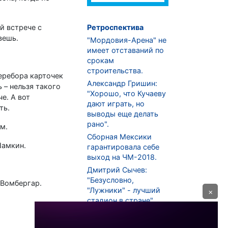
й встрече с
Ретроспектива
вешь.
"Мордовия-Арена" не
имеет отставаний по
срокам
строительства.
еребора карточек
Александр Гришин:
 – нельзя такого
"Хорошо, что Кучаеву
е. А вот
дают играть, но
ть.
выводы еще делать
рано".
м.
Сборная Мексики
Шамкин.
гарантировала себе
выход на ЧМ-2018.
Дмитрий Сычев:
"Безусловно,
 Вомбергар.
"Лужники" - лучший
×
стадион в стране".
ФНЛ. "Спартак-2" в
меньшинстве