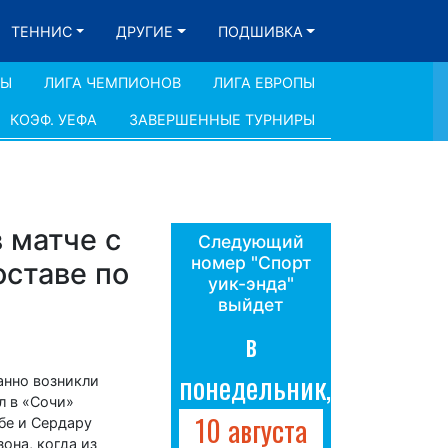
ТЕННИС
ДРУГИЕ
ПОДШИВКА
ДЫ
ЛИГА ЧЕМПИОНОВ
ЛИГА ЕВРОПЫ
КОЭФ. УЕФА
ЗАВЕРШЕННЫЕ ТУРНИРЫ
 матче с
Следующий
номер "Спорт
оставе по
уик-энда"
выйдет
в
понедельник,
анно возникли
л в «Сочи»
10 августа
бе и Сердару
она, когда из