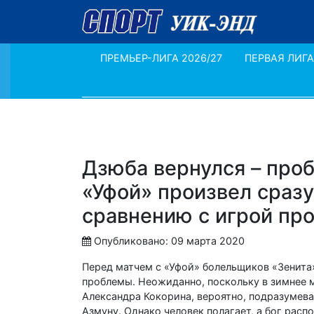
ПРЕМЬЕР-ЛИГА 2026/27
ПЕРВАЯ ЛИГА
Дзюба вернулся – про
«Уфой» произвел сразу
сравнению с игрой пр
Опубликовано: 09 марта 2020
Перед матчем с «Уфой» болельщиков «Зенита»
проблемы. Неожиданно, поскольку в зимнее м
Александра Кокорина, вероятно, подразумева
Азмуну. Однако человек полагает, а бог распо