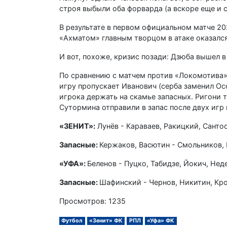
строя выбыли оба форварда (а вскоре еще и 
В результате в первом официальном матче 202
«Ахматом» главным творцом в атаке оказалс
И вот, похоже, кризис позади: Дзюба вышел в
По сравнению с матчем против «Локомотива»
игру пропускает Иванович (серба заменил Ос
игрока держать на скамье запасных. Ригони т
Сутормина отправили в запас после двух игр
«ЗЕНИТ»:
Лунёв - Караваев, Ракицкий, Сантос
Запасные:
Кержаков, Васютин - Смольников, 
«УФА»:
Беленов - Пуцко, Табидзе, Йокич, Неде
Запасные:
Шафинский - Чернов, Никитин, Кро
Просмотров: 1235
Футбол
«Зенит» ФК
РПЛ
«Уфа» ФК