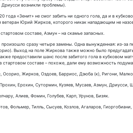
с Дриусси возникли проблемы).
0 года «Зенит» не смог забить ни одного гола, да и в кубково
я ветеран Юрий Жирков, которого никак нападающим не назо
 стартовом составе, Азмун – на скамье запасных.
 произошло сразу четыре замены. Одна вынужденная: из-за п
орио). Выход на поле Жиркова также можно было предугадать
акже предоставили шанс после забитого гола в кубковом матч
 в стартовом составе – похоже, дали ему возможность подума
, Осорио, Жирков, Оздоев, Барриос, Дзюба (к), Ригони, Малко
Прохин, Ерохин, Сутормин, Кузяев, Мусаев, Азмун, Дриусси, 
лчару, Алиев, Фомин, Голубев, Карп, Урунов, Бизяк.
тов, Фольмер, Тилль, Сысуев, Козлов, Агаларов, Гиоргобиани,