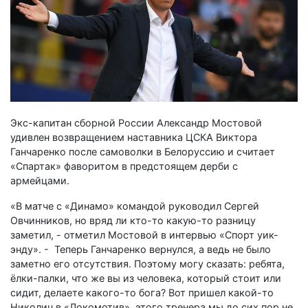
Экс-капитан сборной России Александр Мостовой
удивлен возвращением наставника ЦСКА Виктора
Ганчаренко после самоволки в Белоруссию и считает
«Спартак» фаворитом в предстоящем дерби с
армейцами.
«В матче с «Динамо» командой руководил Сергей
Овчинников, но вряд ли кто-то какую-то разницу
заметил, - отметил Мостовой в интервью «Спорт уик-
энду». - Теперь Ганчаренко вернулся, а ведь не было
заметно его отсутствия. Поэтому могу сказать: ребята,
ёлки-палки, что же вы из человека, который стоит или
сидит, делаете какого-то бога? Вот пришел какой-то
Николич в «Локомотив», этого тренера мы до сих пор не