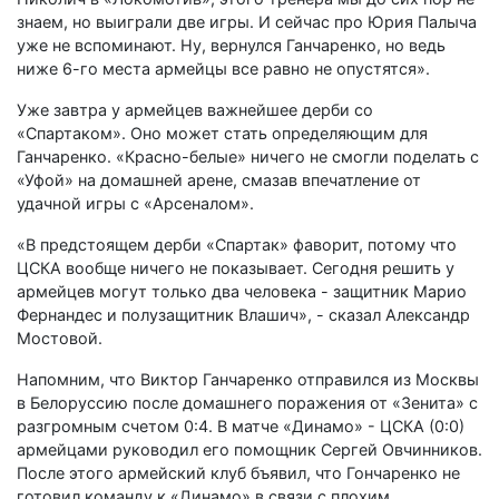
знаем, но выиграли две игры. И сейчас про Юрия Палыча
уже не вспоминают. Ну, вернулся Ганчаренко, но ведь
ниже 6-го места армейцы все равно не опустятся».
Уже завтра у армейцев важнейшее дерби со
«Спартаком». Оно может стать определяющим для
Ганчаренко. «Красно-белые» ничего не смогли поделать с
«Уфой» на домашней арене, смазав впечатление от
удачной игры с «Арсеналом».
«В предстоящем дерби «Спартак» фаворит, потому что
ЦСКА вообще ничего не показывает. Сегодня решить у
армейцев могут только два человека - защитник Марио
Фернандес и полузащитник Влашич», - сказал Александр
Мостовой.
Напомним, что Виктор Ганчаренко отправился из Москвы
в Белоруссию после домашнего поражения от «Зенита» с
разгромным счетом 0:4. В матче «Динамо» - ЦСКА (0:0)
армейцами руководил его помощник Сергей Овчинников.
После этого армейский клуб бъявил, что Гончаренко не
готовил команду к «Динамо» в связи с плохим