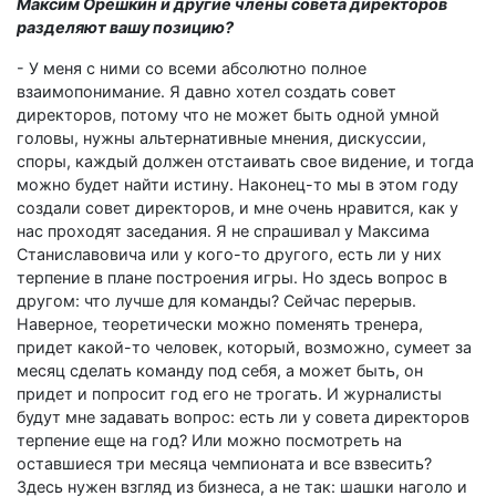
Максим Орешкин и другие члены совета директоров
разделяют вашу позицию?
- У меня с ними со всеми абсолютно полное
взаимопонимание. Я давно хотел создать совет
директоров, потому что не может быть одной умной
головы, нужны альтернативные мнения, дискуссии,
споры, каждый должен отстаивать свое видение, и тогда
можно будет найти истину. Наконец-то мы в этом году
создали совет директоров, и мне очень нравится, как у
нас проходят заседания. Я не спрашивал у Максима
Станиславовича или у кого-то другого, есть ли у них
терпение в плане построения игры. Но здесь вопрос в
другом: что лучше для команды? Сейчас перерыв.
Наверное, теоретически можно поменять тренера,
придет какой-то человек, который, возможно, сумеет за
месяц сделать команду под себя, а может быть, он
придет и попросит год его не трогать. И журналисты
будут мне задавать вопрос: есть ли у совета директоров
терпение еще на год? Или можно посмотреть на
оставшиеся три месяца чемпионата и все взвесить?
Здесь нужен взгляд из бизнеса, а не так: шашки наголо и