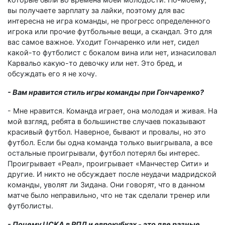
вы получаете зарплату за лайки, поэтому для вас
интересна не игра команды, не прогресс определенного
игрока или прочие футбольные вещи, а скандал. Это для
вас самое важное. Уходит Гончаренко или нет, сидел
какой-то футболист с бокалом вина или нет, изнасиловал
Карвальо какую-то девочку или нет. Это бред, и
обсуждать его я не хочу.
- Вам нравится стиль игры команды при Гончаренко?
- Мне нравится. Команда играет, она молодая и живая. На
мой взгляд, ребята в большинстве случаев показывают
красивый футбол. Наверное, бывают и провалы, но это
футбол. Если бы одна команда только выигрывала, а все
остальные проигрывали, футбол потерял бы интерес.
Проигрывает «Реал», проигрывает «Манчестер Сити» и
другие. И никто не обсуждает после неудачи мадридской
команды, уволят ли Зидана. Они говорят, что в данном
матче было неправильно, что не так сделали тренер или
футболисты.
- Почему ЦСКА в РПЛ и еврокубках - это две разные