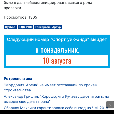
было в дальнейшем инициировать всякого рода
проверки.
Просмотров: 1305
Футбол
КДК РФС
Григорьянц Артур
Следующий номер "Спорт уик-энда" выйдет
в понедельник,
10 августа
Ретроспектива
"Мордовия-Арена" не имеет отставаний по срокам
строительства.
Александр Гришин: "Хорошо, что Кучаеву дают играть, но
выводы еще делать рано".
×
Сборная Мексики гарантировала себе выход на ЧМ-2018.