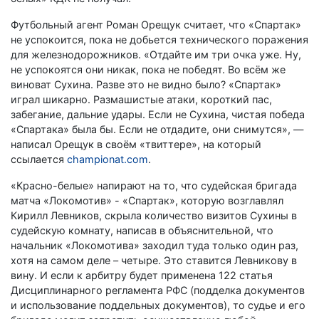
Футбольный агент Роман Орещук считает, что «Спартак»
не успокоится, пока не добьется технического поражения
для железнодорожников. «Отдайте им три очка уже. Ну,
не успокоятся они никак, пока не победят. Во всём же
виноват Сухина. Разве это не видно было? «Спартак»
играл шикарно. Размашистые атаки, короткий пас,
забегание, дальние удары. Если не Сухина, чистая победа
«Спартака» была бы. Если не отдадите, они снимутся», —
написал Орещук в своём «твиттере», на который
ссылается
championat.com
.
«Красно-белые» напирают на то, что судейская бригада
матча «Локомотив» - «Спартак», которую возглавлял
Кирилл Левников, скрыла количество визитов Сухины в
судейскую комнату, написав в объяснительной, что
начальник «Локомотива» заходил туда только один раз,
хотя на самом деле – четыре. Это ставится Левникову в
вину. И если к арбитру будет применена 122 статья
Дисциплинарного регламента РФС (подделка документов
и использование поддельных документов), то судье и его