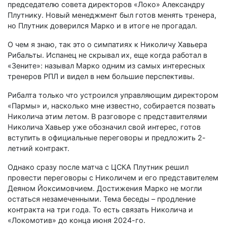
председателю совета директоров «Локо» Александру
Плутнику. Новый менеджмент был готов менять тренера,
но Плутник доверился Марко и в итоге не прогадал.
О чем я знаю, так это о симпатиях к Николичу Хавьера
Рибальты. Испанец не скрывал их, еще когда работал в
«Зените»: называл Марко одним из самых интересных
тренеров РПЛ и видел в нем большие перспективы.
Рибалта только что устроился управляющим директором
«Пармы» и, насколько мне известно, собирается позвать
Николича этим летом. В разговоре с представителями
Николича Хавьер уже обозначил свой интерес, готов
вступить в официальные переговоры и предложить 2-
летний контракт.
Однако сразу после матча с ЦСКА Плутник решил
провести переговоры с Николичем и его представителем
Деяном Йоксимовчием. Достижения Марко не могли
остаться незамеченными. Тема беседы – продление
контракта на три года. То есть связать Николича и
«Локомотив» до конца июня 2024-го.